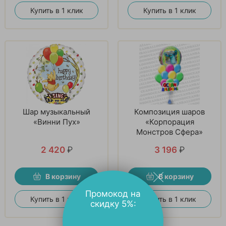
Купить в 1 клик
Купить в 1 клик
Шар музыкальный
Композиция шаров
«Винни Пух»
«Корпорация
Монстров Сфера»
2 420
₽
3 196
₽
В корзину
В корзину
Промокод на
Купить в 1 клик
Купить в 1 клик
скидку 5%: