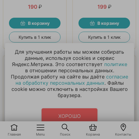
190
₽
199
₽
В корзину
В корзину
Купить в 1 клик
Купить в 1 клик
Для улучшения работы мы можем собирать
данные, используя cookies и сервис
Яндекс.Метрика. Это соответствует
политике
в отношении персональных данных.
Продолжая работу на сайте вы даёте
согласие
на обработку персональных данных
. Файлы
cookie можно отключить в настройках Вашего
браузера.
Скатерть Минни
Свеча цифра 8 с
Ромашки и Скатерть
принцессами Диснея
Микки
ХОРОШО
463
₽
210
₽
Главная
Menu
Поиск
Корзина
Контакты