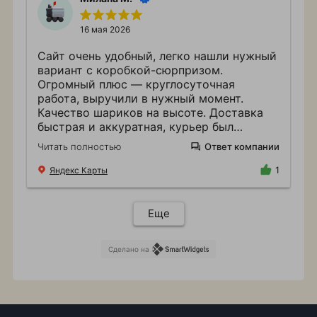
16 мая 2026
Сайт очень удобный, легко нашли нужный
вариант с коробкой-сюрпризом.
Огромный плюс — круглосуточная
работа, выручили в нужный момент.
Качество шариков на высоте. Доставка
быстрая и аккуратная, курьер был
вежлив. Обязательно сохраним контакты
Читать полностью
Ответ компании
и будем рекомендовать друзьям и
знакомым!
Яндекс Карты
1
Еще
Сделано на