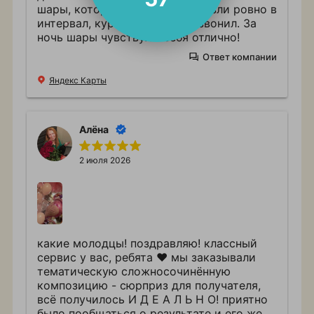
шары, которых не было. Привезли ровно в
интервал, курьер заранее позвонил. За
ночь шары чувствуют себя отлично!
Ответ компании
Яндекс Карты
Алёна
2 июля 2026
какие молодцы! поздравляю! классный
сервис у вас, ребята ❤️ мы заказывали
тематическую сложносочинённую
композицию - сюрприз для получателя,
всё получилось И Д Е А Л Ь Н О! приятно
было пообщаться о результате и его же и