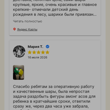
крупные, яркие, очень красивые и главное
крепкие- отмечали детский день
рождения в лесу, шарики были привязаны
к дереву, шел дождь от тяжести они
Читать полностью
конечно чуть повисли, но не смотря на
непогоду ни один не лопнул
Яндекс Карты
Мария Т.
16 июля 2026
Спасибо ребятам за оперативную работу
и качественные шары, была непростая
задача раздобыть фигуры амонг асов для
ребенка в кратчайшие сроки, ответили
сразу же, через два часа уже забрала,