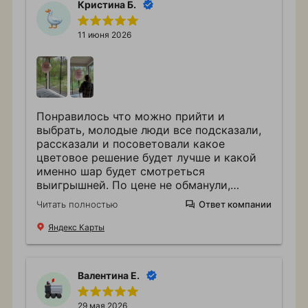
Кристина Б.
11 июня 2026
Понравилось что можно прийти и
выбрать, молодые люди все подсказали,
рассказали и посоветовали какое
цветовое решение будет лучше и какой
именно шар будет смотреться
выигрышней. По цене не обманули,
сделали все быстро и оперативно. Уже
Читать полностью
Ответ компании
второй раз буду обращаться к ним, все
устроило
Яндекс Карты
Валентина Е.
29 мая 2026