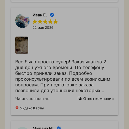
Иван Е.
22 мая 2026
Все было просто супер! Заказывал за 2
дня до нужного времени. По телефону
быстро приняли заказ. Подробно
проконсультировали по всем возникшим
вопросам. При подготовке заказа
позвонили для уточнения некоторых
нюансов. Доставку осуществили вовремя,
Читать полностью
Ответ компании
в хорошо упакованном виде. Благодарю
за хорошую работу и украшения к
Яндекс Карты
счастливому дню выписки супруги с
сыном! Видно, что люди работают на
совестья, а не кое-как!
Милана М.