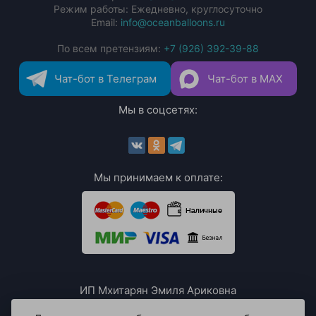
Режим работы: Ежедневно, круглосуточно
Email:
info@oceanballoons.ru
По всем претензиям:
+7 (926) 392-39-88
Чат-бот в Телеграм
Чат-бот в MAX
Мы в соцсетях:
Мы принимаем к оплате:
ИП Мхитарян Эмиля Ариковна
ИНН: 771385063807