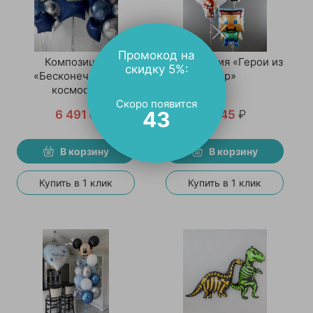
Промокод на
Композиция
Композиция «Герои из
скидку 5%:
«Бесконечность
игр»
космоса»
Скоро появится
42
6 491
₽
2 145
₽
В корзину
В корзину
Купить в 1 клик
Купить в 1 клик