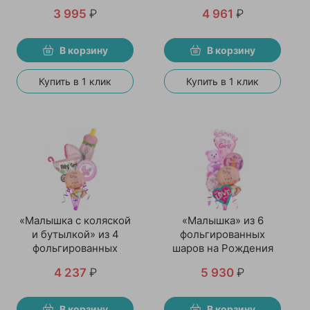
днем рождения и 1
3 995
₽
4 961
₽
фигуры
В корзину
В корзину
Купить в 1 клик
Купить в 1 клик
«Малышка с коляской
«Малышка» из 6
и бутылкой» из 4
фольгированных
фольгированных
шаров на Рождения
шаров
девочки
4 237
₽
5 930
₽
В корзину
В корзину