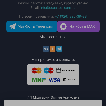
Режим работы: Ежедневно, круглосуточно
Email:
info@oceanballoons.ru
По всем претензиям:
+7 (926) 392-39-88
Чат-бот в Телеграм
Чат-бот в MAX
Мы в соцсетях:
Мы принимаем к оплате:
ИП Мхитарян Эмиля Ариковна
ИНН: 771385063807