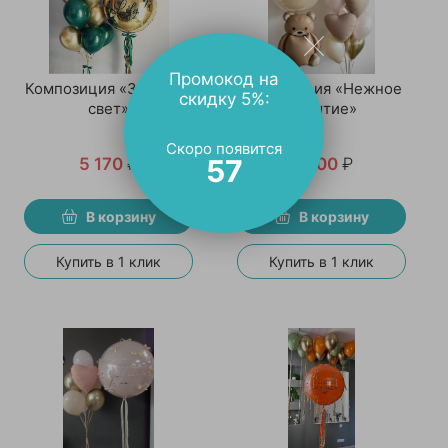
Промокод на
Композиция «Зеленый
Композиция «Нежное
скидку 5%:
свет»
событие»
Скоро появится
56
5 170
₽
6 500
₽
В корзину
В корзину
Купить в 1 клик
Купить в 1 клик