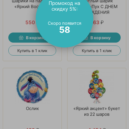
Шарики на палочке
Круглый шарик
Промокод на
«Яркий Восторг»
Винни-Пух С ДНЕМ
скидку 5%:
РОЖДЕНИЯ
550
₽
463
₽
Скоро появится
57
В корзину
В корзину
Купить в 1 клик
Купить в 1 клик
Ослик
«Яркий акцент» букет
из 22 шаров