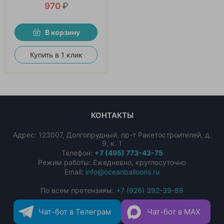
970
₽
В корзину
Купить в 1 клик
КОНТАКТЫ
Адрес:
123007
,
Долгопрудный
,
пр-т Ракетостроителей, д.
9, к. 1
Телефон:
+7 (495) 773-43-75
Режим работы: Ежедневно, круглосуточно
Email:
info@oceanballoons.ru
По всем претензиям:
+7 (926) 392-39-88
Чат-бот в Телеграм
Чат-бот в MAX