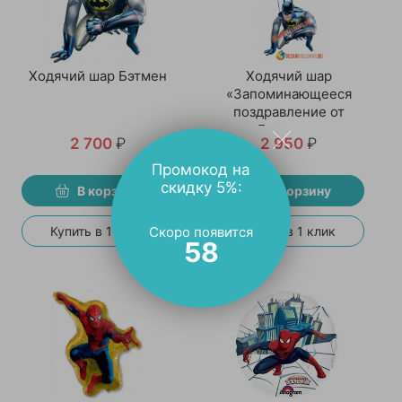
Ходячий шар Бэтмен
Ходячий шар
«Запоминающееся
поздравление от
Бэтмена»
2 700
₽
2 950
₽
Промокод на
скидку 5%:
В корзину
В корзину
Скоро появится
Купить в 1 клик
Купить в 1 клик
58