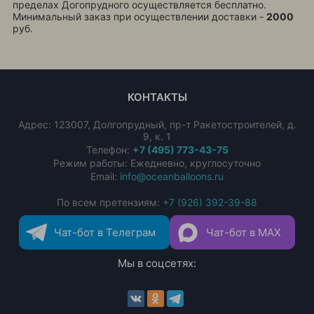
пределах Догопрудного осуществляется бесплатно.
Минимальный заказ при осуществлении доставки -
2000
руб.
КОНТАКТЫ
Адрес:
123007
,
Долгопрудный
,
пр-т Ракетостроителей, д.
9, к. 1
Телефон:
+7 (495) 773-43-75
Режим работы: Ежедневно, круглосуточно
Email:
info@oceanballoons.ru
По всем претензиям:
+7 (926) 392-39-88
Чат-бот в Телеграм
Чат-бот в MAX
Мы в соцсетях: