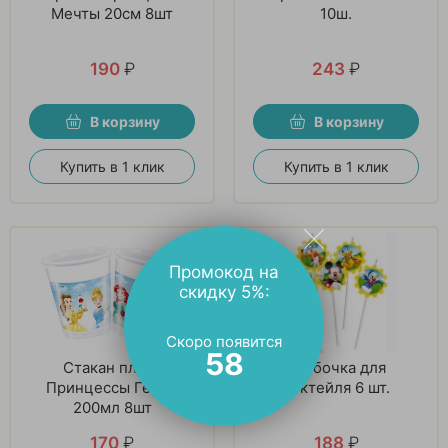
Мечты 20см 8шт
10ш.
190
₽
243
₽
В корзину
В корзину
Купить в 1 клик
Купить в 1 клик
Промокод на
скидку 5%:
Скоро появится
57
Стакан пласт
Трубочка для
Принцессы Герои
коктейля 6 шт.
200мл 8шт
170
₽
188
₽