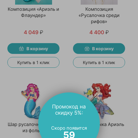
Композиция «Ариэль и
Композиция
Флаундер»
«Русалочка среди
рифов»
4 049
₽
4 400
₽
В корзину
В корзину
Купить в 1 клик
Купить в 1 клик
Промокод на
скидку 5%:
Шар русалочка Ариэль
AIR Русалочка Ариэль
Скоро появится
из фольги
59