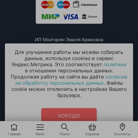
ИП Мхитарян Эмиля Ариковна
ИНН: 771385063807
ОГРН / ОГРНИП: 319508100076230
Для улучшения работы мы можем собирать
данные, используя cookies и сервис
Яндекс.Метрика. Это соответствует
политике
в отношении персональных данных.
Продолжая работу на сайте вы даёте
согласие
на обработку персональных данных
. Файлы
cookie можно отключить в настройках Вашего
браузера.
2014 - 2026 © «ОКЕАН ШАРОВ» Воздушные шары с
круглосуточной доставкой в Долгопрудном
Политика конфиденциальности
и
согласие на обработку
ХОРОШО
персональных данных
Главная
Menu
Поиск
Корзина
Контакты