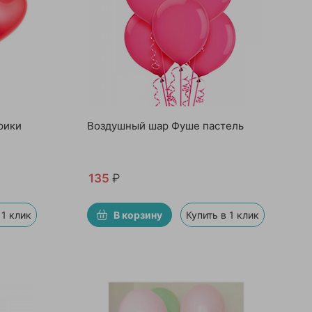
рики
Воздушный шар Фуше пастель
135
₽
 1 клик
В корзину
Купить в 1 клик