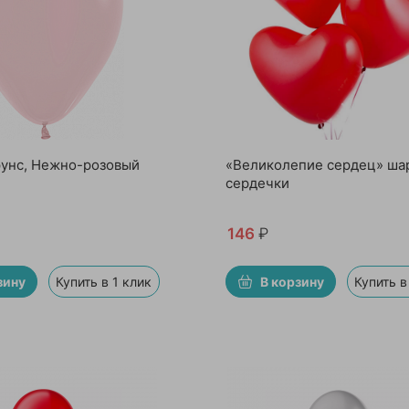
унс, Нежно-розовый
«Великолепие сердец» ша
сердечки
146
₽
зину
Купить в 1 клик
В корзину
Купить в