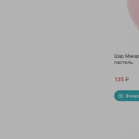
Шар Макар
пастель.
135
₽
В кор