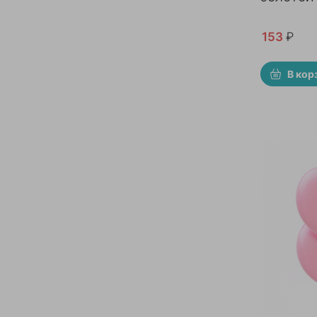
153
₽
В кор