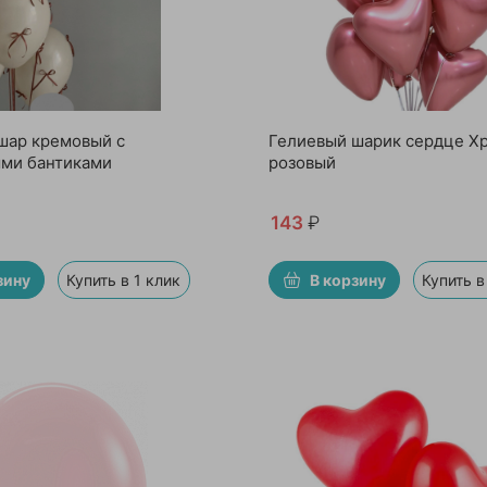
шар кремовый с
Гелиевый шарик сердце Х
ми бантиками
розовый
143
₽
зину
Купить в 1 клик
В корзину
Купить в