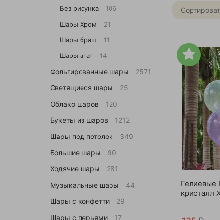
Без рисунка
106
Сортироват
Шары Хром
21
Шары браш
11
Шары агат
14
Фольгированные шары
2571
Светящиеся шары
25
Облако шаров
120
Букеты из шаров
1212
Шары под потолок
349
Большие шары
90
Ходячие шары
281
Гелиевые 
Музыкальные шары
44
кристалл 
Шары с конфетти
29
Шары с перьями
17