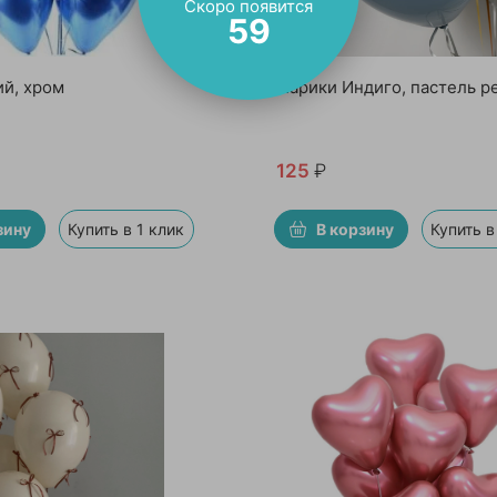
Скоро появится
57
й, хром
Шарики Индиго, пастель р
125
₽
зину
Купить в 1 клик
В корзину
Купить в