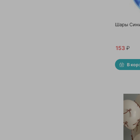
Шары Сини
153
₽
В кор