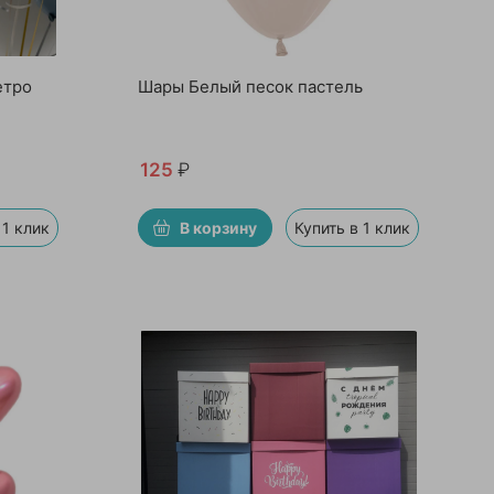
етро
Шары Белый песок пастель
125
₽
 1 клик
В корзину
Купить в 1 клик