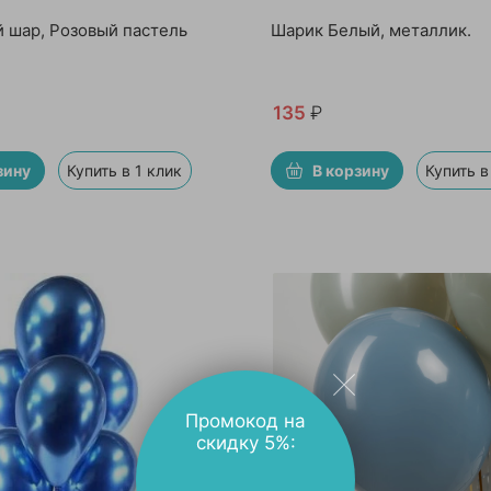
 шар, Розовый пастель
Шарик Белый, металлик.
135
₽
зину
Купить в 1 клик
В корзину
Купить в
Промокод на
скидку 5%: