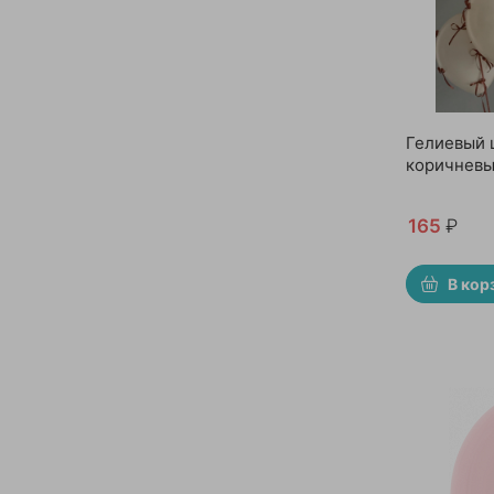
Гелиевый 
коричневы
165
₽
В кор