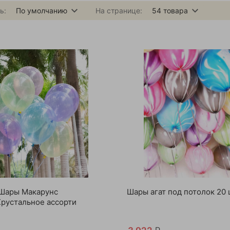
ь:
По умолчанию
На странице:
54
товара
Шары Макарунс
Шары агат под потолок 20 
Хрустальное ассорти