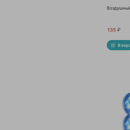
Воздушный
135
₽
В кор