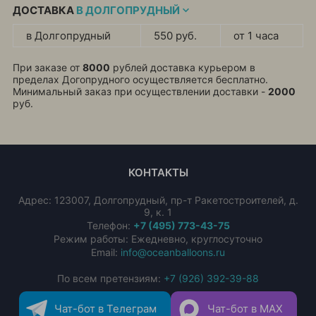
ДОСТАВКА
В ДОЛГОПРУДНЫЙ
в Долгопрудный
550 руб.
от 1 часа
При заказе от
8000
рублей доставка курьером в
пределах Догопрудного осуществляется бесплатно.
Минимальный заказ при осуществлении доставки -
2000
руб.
КОНТАКТЫ
Адрес:
123007
,
Долгопрудный
,
пр-т Ракетостроителей, д.
9, к. 1
Телефон:
+7 (495) 773-43-75
Режим работы: Ежедневно, круглосуточно
Email:
info@oceanballoons.ru
По всем претензиям:
+7 (926) 392-39-88
Чат-бот в Телеграм
Чат-бот в MAX