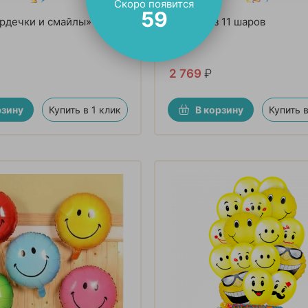
Скоро появится
57
рдечки и смайлы» из 20
Фонтан из 11 шаров
2 769
₽
рзину
Купить в 1 клик
В корзину
Купить в