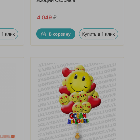
эмоции Озорные
4 049
₽
 1 клик
В корзину
Купить в 1 клик