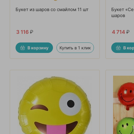
Букет из шаров со смайлом 11 шт
Букет «Се
шаров
3 116
₽
4 714
₽
В корзину
Купить в 1 клик
В ко