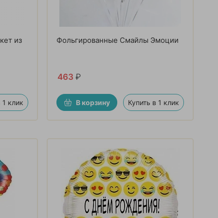
кет из
Фольгированные Смайлы Эмоции
463
₽
 1 клик
В корзину
Купить в 1 клик