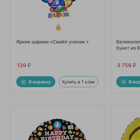
Яркие шарики «Смайл ученик »
Великоле
букет из 
139
₽
3 756
₽
В корзину
Купить в 1 клик
В ко