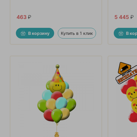
463
₽
5 445
₽
В корзину
Купить в 1 клик
В ко