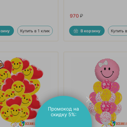
970
₽
рзину
Купить в 1 клик
В корзину
Купить в
Промокод на
скидку 5%: