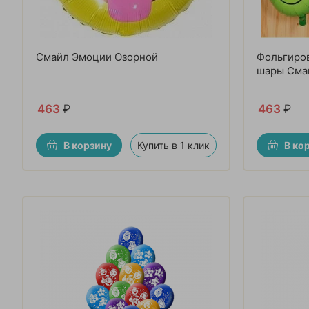
Смайл Эмоции Озорной
Фольгиро
шары Сма
463
₽
463
₽
В корзину
Купить в 1 клик
В ко