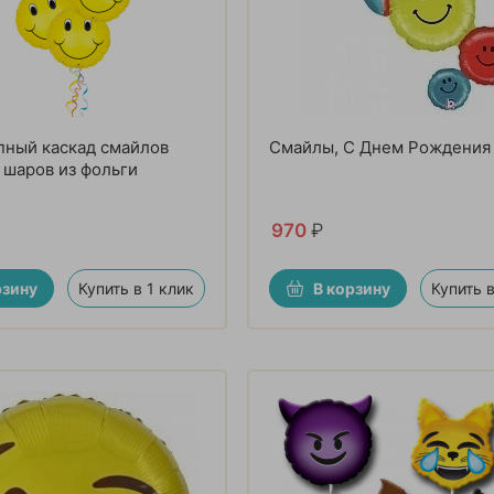
пный каскад смайлов
Смайлы, С Днем Рождения
8 шаров из фольги
970
₽
рзину
Купить в 1 клик
В корзину
Купить в