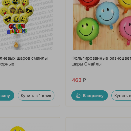
елиевых шаров смайлы
Фольгированные разноцве
зорные
шары Смайлы
463
₽
рзину
Купить в 1 клик
В корзину
Купить в