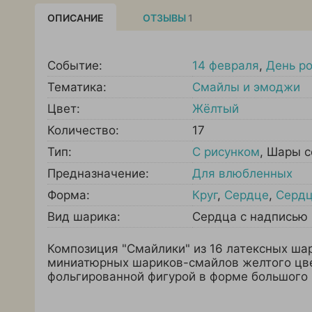
ОПИСАНИЕ
ОТЗЫВЫ
1
Событие:
14 февраля
,
День р
Тематика:
Смайлы и эмоджи
Цвет:
Жёлтый
Количество:
17
Тип:
С рисунком
,
Шары с
Предназначение:
Для влюбленных
Форма:
Круг
,
Сердце
,
Серд
Вид шарика:
Сердца с надписью
Композиция "Смайлики" из 16 латексных ша
миниатюрных шариков-смайлов желтого цве
фольгированной фигурой в форме большого 