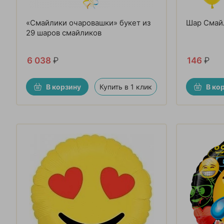
«Смайлики очаровашки» букет из
Шар Смай
29 шаров смайликов
6 038
₽
146
₽
В корзину
Купить в 1 клик
В ко