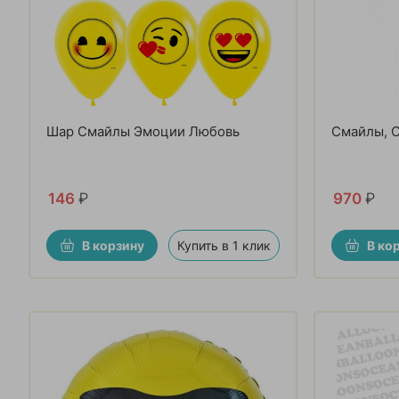
Шар Смайлы Эмоции Любовь
Смайлы, 
146
₽
970
₽
В корзину
Купить в 1 клик
В ко