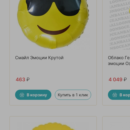
Смайл Эмоции Крутой
Облако Г
эмоции О
463
₽
4 049
₽
В корзину
Купить в 1 клик
В ко