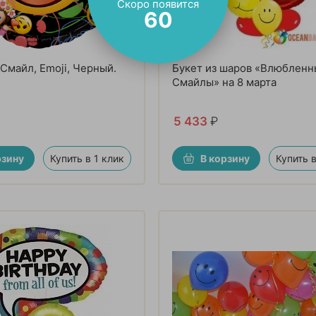
Скоро появится
59
 Смайл, Emoji, Черный.
Букет из шаров «Влюбленн
Смайлы» на 8 марта
5 433
₽
рзину
Купить в 1 клик
В корзину
Купить в