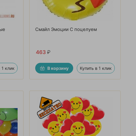
ые
Смайл Эмоции С поцелуем
463
₽
 1 клик
В корзину
Купить в 1 клик