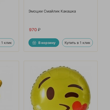
Эмоции Смайлик Какашка
970
₽
 1 клик
В корзину
Купить в 1 клик