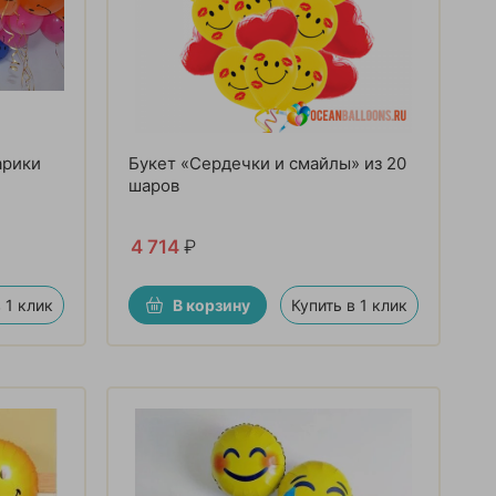
арики
Букет «Сердечки и смайлы» из 20
шаров
4 714
₽
 1 клик
В корзину
Купить в 1 клик