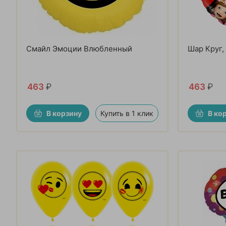
Смайл Эмоции Влюбленный
Шар Круг,
463
₽
463
₽
В корзину
Купить в 1 клик
В ко