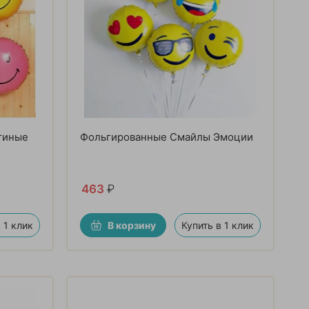
тиные
Фольгированные Смайлы Эмоции
463
₽
 1 клик
В корзину
Купить в 1 клик