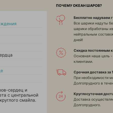
ПОЧЕМУ ОКЕАН ШАРОВ?
Бесплатно надуваем г
Все шарики надуты бе
ождения
шарики обработаны и
нейтральным составом
дней!
Скидка постоянным к
ердца
Основная наша цель -
клиентами.
це
Срочная доставка за 1
При необходимости м
Долгопрудного в течен
ров-сердец и
Круглосуточная дост
та с центральной
Доставка осуществляе
круглого смайла.
Долгопрудного.