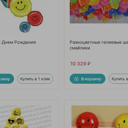
С Днем Рождения
Разноцветные гелиевые ш
смайлики
10 329
₽
рзину
Купить в 1 клик
В корзину
Купить в