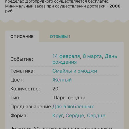
пределах Догопрудного осуществляется бесплатно.
Минимальный заказ при осуществлении доставки -
2000
руб.
ОПИСАНИЕ
ОТЗЫВЫ
1
14 февраля
,
8 марта
,
День
Событие:
рождения
Тематика:
Смайлы и эмоджи
Цвет:
Жёлтый
Количество:
20
Тип:
Шары сердца
Предназначение:
Для влюбленных
Форма:
Круг
,
Сердце
,
Сердце
Букет из 20 латексных шаров сердечек и