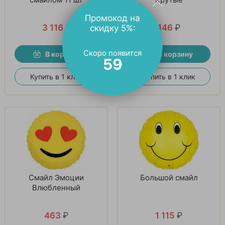
Промокод на
3 116
₽
146
₽
скидку 5%:
Скоро появится
В корзину
В корзину
58
Купить в 1 клик
Купить в 1 клик
Смайл Эмоции
Большой смайл
Влюбленный
463
₽
1 115
₽