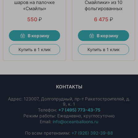
шаров на палочке
Смайлики» из 10
«Смайлы»
фольгированных
шаров
550
₽
6 475
₽
В корзину
В корзину
Купить в 1 клик
Купить в 1 клик
КОНТАКТЫ
Адрес:
123007
,
Долгопрудный
,
пр-т Ракетостроителей, д.
9, к. 1
Телефон:
+7 (495) 773-43-75
Режим работы: Ежедневно, круглосуточно
Email:
info@oceanballoons.ru
По всем претензиям:
+7 (926) 392-39-88