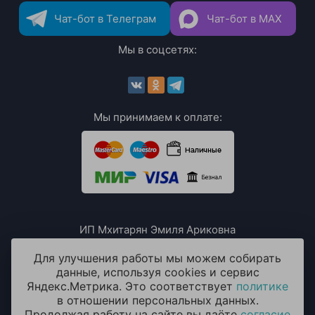
Чат-бот в Телеграм
Чат-бот в MAX
Мы в соцсетях:
Мы принимаем к оплате:
ИП Мхитарян Эмиля Ариковна
ИНН: 771385063807
ОГРН / ОГРНИП: 319508100076230
Для улучшения работы мы можем собирать
данные, используя cookies и сервис
Яндекс.Метрика. Это соответствует
политике
в отношении персональных данных.
Продолжая работу на сайте вы даёте
согласие