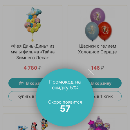
«Фея Динь-Динь» из
Шарики с гелием
мультфильма «Тайна
Холодное Сердце
Зимнего Леса»
4 780
₽
146
₽
Промокод на
В корзину
В корзину
скидку 5%:
Купить в 1 клик
Купить в 1 клик
Скоро появится
56