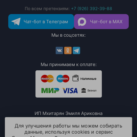
По всем претензиям:
+7 (926) 392-39-88
Чат-бот в Телеграм
Чат-бот в MAX
Мы в соцсетях:
Мы принимаем к оплате:
ИП Мхитарян Эмиля Ариковна
ИНН: 771385063807
ОГРН / ОГРНИП: 319508100076230
Для улучшения работы мы можем собирать
данные, используя cookies и сервис