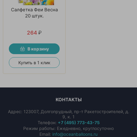
Салфетка Феи Весна
20 штук.
264
₽
В корзину
Купить в 1 клик
КОНТАКТЫ
Адрес:
123007
,
Долгопрудный
,
пр-т Ракетостроителей, д.
9, к. 1
Телефон:
+7 (495) 773-43-75
Режим работы: Ежедневно, круглосуточно
Email:
info@oceanballoons.ru