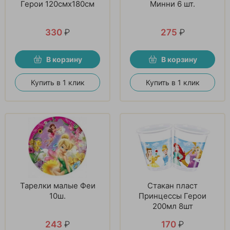
Герои 120смх180см
Минни 6 шт.
330
₽
275
₽
В корзину
В корзину
Купить в 1 клик
Купить в 1 клик
Тарелки малые Феи
Стакан пласт
10ш.
Принцессы Герои
200мл 8шт
243
₽
170
₽