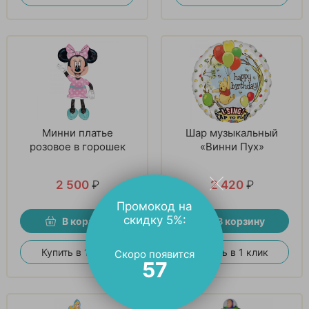
Минни платье
Шар музыкальный
розовое в горошек
«Винни Пух»
2 500
₽
2 420
₽
Промокод на
скидку 5%:
В корзину
В корзину
Купить в 1 клик
Купить в 1 клик
Скоро появится
56