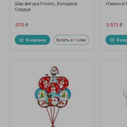
Шар фигура Frozen, Холодное
«Тимон и 
Сердце
970
₽
3 571
₽
В корзину
Купить в 1 клик
В ко