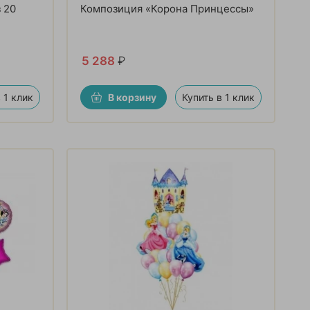
 20
Композиция «Корона Принцессы»
5 288
₽
 1 клик
В корзину
Купить в 1 клик