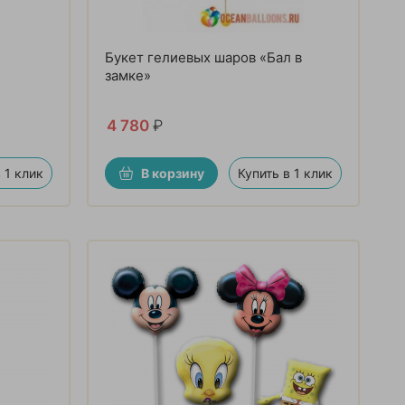
Букет гелиевых шаров «Бал в
замке»
4 780
₽
 1 клик
В корзину
Купить в 1 клик