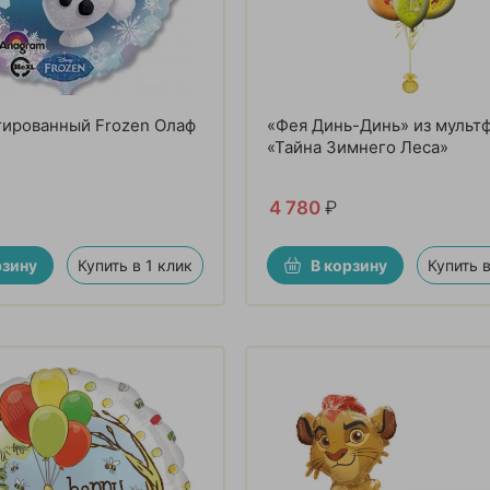
гированный Frozen Олаф
«Фея Динь-Динь» из мульт
«Тайна Зимнего Леса»
4 780
₽
рзину
Купить в 1 клик
В корзину
Купить в