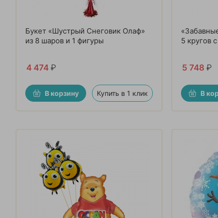
Букет «Шустрый Снеговик Олаф»
«Забавные
из 8 шаров и 1 фигуры
5 кругов 
4 474
₽
5 748
₽
В корзину
Купить в 1 клик
В ко