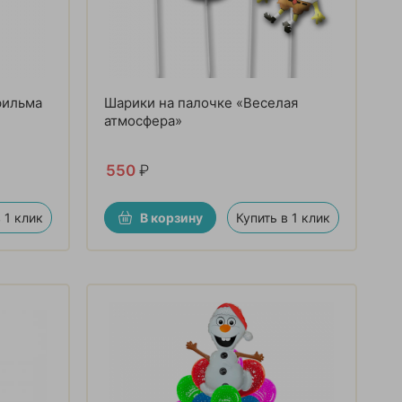
фильма
Шарики на палочке «Веселая
атмосфера»
550
₽
 1 клик
В корзину
Купить в 1 клик