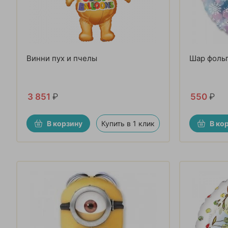
Винни пух и пчелы
Шар фоль
3 851
₽
550
₽
В корзину
Купить в 1 клик
В ко