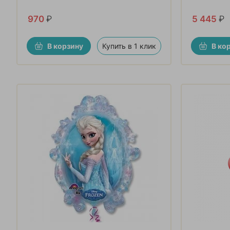
970
₽
5 445
₽
В корзину
Купить в 1 клик
В ко