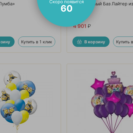
Скоро появится
Пумба»
Невероятный Баз Лайтер из
59
шаров
4 901
₽
рзину
Купить в 1 клик
В корзину
Купить в