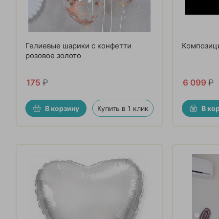
Гелиевые шарики с конфетти
Композици
розовое золото
175
₽
6 099
₽
В корзину
Купить в 1 клик
В ко