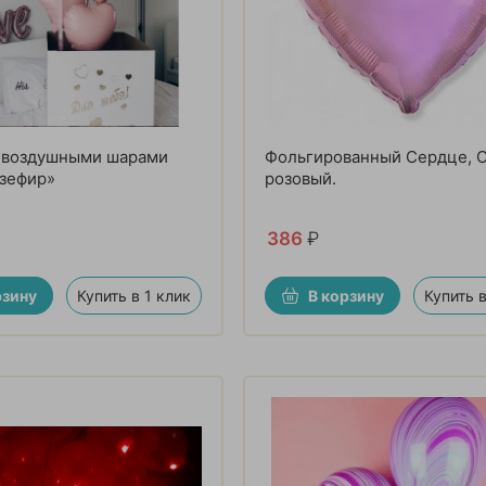
с воздушными шарами
Фольгированный Сердце, С
 зефир»
розовый.
386
₽
рзину
Купить в 1 клик
В корзину
Купить в