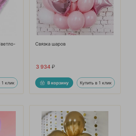
ветло-
Связка шаров
3 934
₽
 1 клик
В корзину
Купить в 1 клик