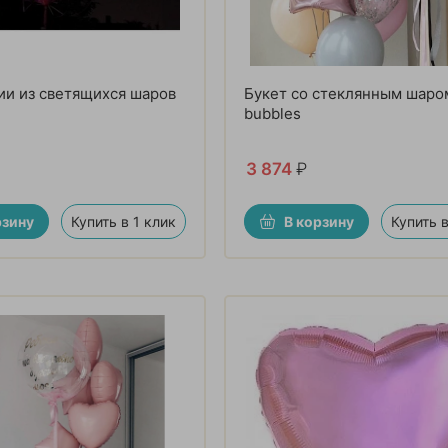
и из светящихся шаров
Букет со стеклянным шаро
bubbles
3 874
₽
рзину
Купить в 1 клик
В корзину
Купить в