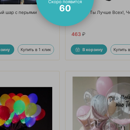
Скоро появится
58
ый шар с перьями
Сердце, Ты Лучше Всех!, 
463
₽
рзину
Купить в 1 клик
В корзину
Купить в