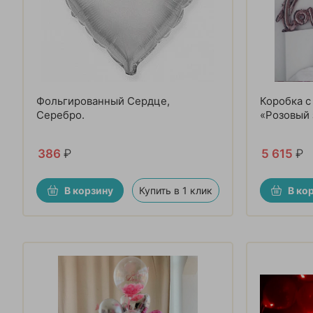
Фольгированный Сердце,
Коробка 
Серебро.
«Розовый
386
₽
5 615
₽
В корзину
Купить в 1 клик
В ко