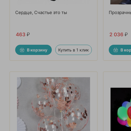
Сердце, Счастье это ты
Прозрачн
463
₽
2 036
₽
В корзину
Купить в 1 клик
В ко