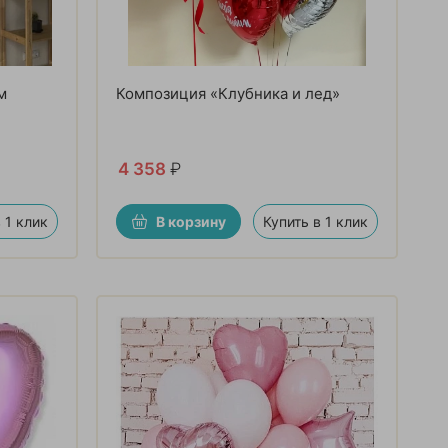
м
Композиция «Клубника и лед»
4 358
₽
 1 клик
В корзину
Купить в 1 клик