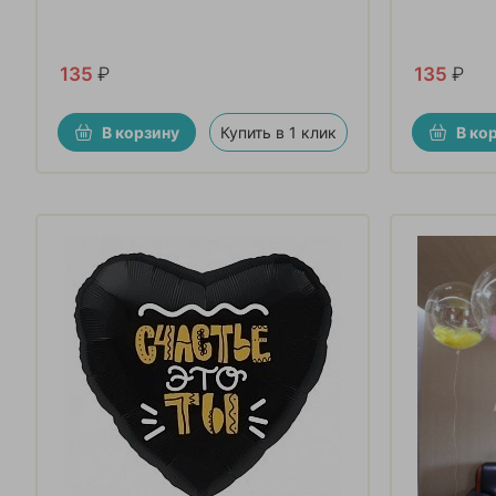
135
₽
135
₽
В корзину
Купить в 1 клик
В ко