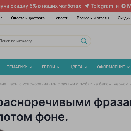
учи скидку 5% в наших чатботах
Telegram
и
M
ия
Оплата и доставка
Новости
Вопросы и ответы
Скидки
ТЕМАТИКИ
ГЕРОИ
ЦВЕТА
ОФОРМЛЕНИЕ
вые шары с красноречивыми фразами о любви на белом, черном и
расноречивыми фраза
лотом фоне.