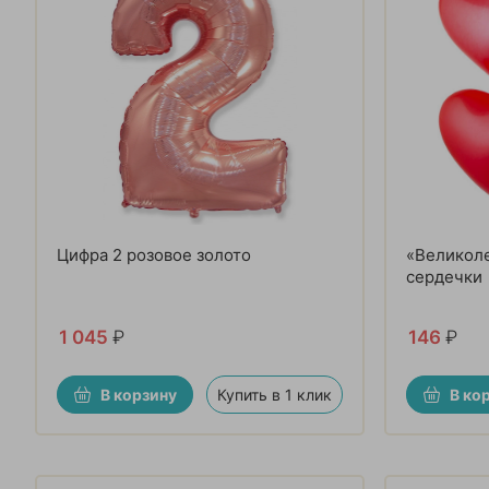
Цифра 2 розовое золото
«Великол
сердечки
1 045
₽
146
₽
В корзину
Купить в 1 клик
В ко