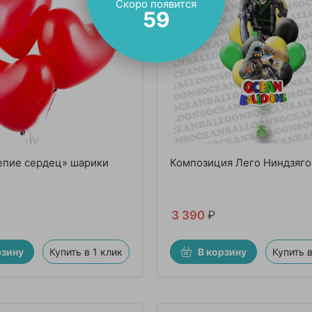
Скоро появится
58
епие сердец» шарики
Композиция Лего Ниндзяго
3 390
₽
рзину
Купить в 1 клик
В корзину
Купить в