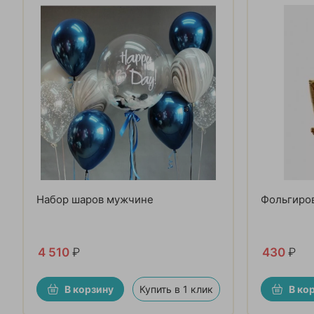
Набор шаров мужчине
Фольгиро
4 510
₽
430
₽
В корзину
Купить в 1 клик
В ко