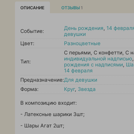
ОПИСАНИЕ
ОТЗЫВЫ
1
День рождения
,
14 феврал
Событие:
девушки
Цвет:
Разноцветные
С перьями
,
С конфетти
,
С 
индивидуальной надписью
Тип:
рождения с надписями
,
Ша
14 февраля
Предназначение:
Для девушки
Форма:
Круг
,
Звезда
В композицию входит:
- Латексные шарики 3шт;
- Шары Агат 2шт;