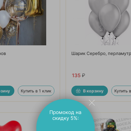
ров
Шарик Серебро, перламутр
135
₽
рзину
Купить в 1 клик
В корзину
Купить в
Промокод на
скидку 5%: