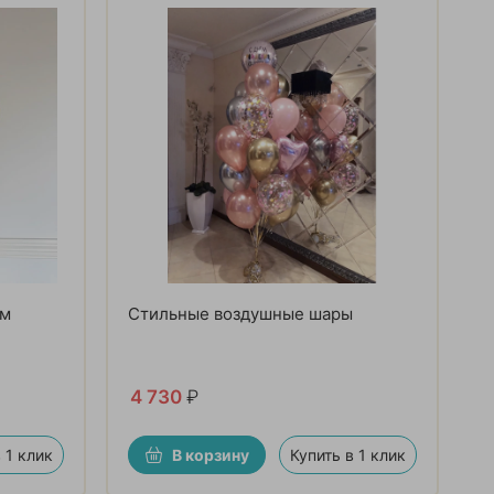
ым
Стильные воздушные шары
4 730
₽
 1 клик
В корзину
Купить в 1 клик