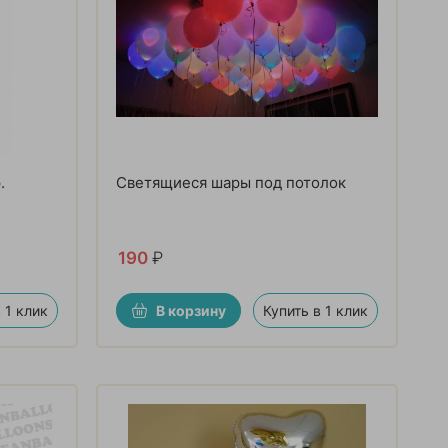
.
Светящиеся шары под потолок
190
₽
 1 клик
В корзину
Купить в 1 клик