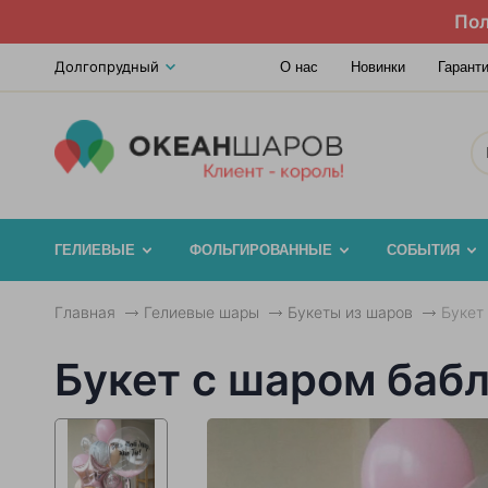
Пол
Долгопрудный
О нас
Новинки
Гарант
ГЕЛИЕВЫЕ
ФОЛЬГИРОВАННЫЕ
СОБЫТИЯ
Главная
Гелиевые шары
Букеты из шаров
Букет
Букет с шаром баб