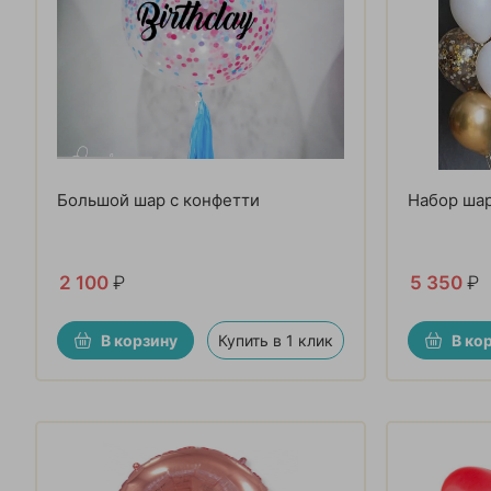
Большой шар с конфетти
Набор ша
2 100
₽
5 350
₽
В корзину
Купить в 1 клик
В ко