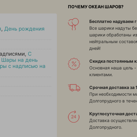
ПОЧЕМУ ОКЕАН ШАРОВ?
Бесплатно надуваем г
Все шарики надуты бе
я
,
День рождения
шарики обработаны и
нейтральным составом
дней!
надписями
,
С
,
Шары на день
Скидка постоянным к
ры с надписью на
Основная наша цель -
клиентами.
Срочная доставка за 1
При необходимости м
Долгопрудного в течен
Круглосуточная дост
Доставка осуществляе
Долгопрудного.