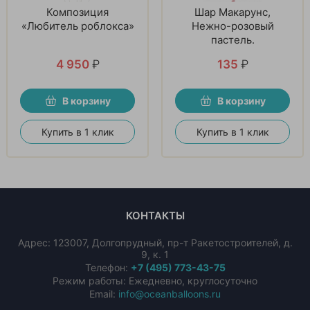
Композиция
Шар Макарунс,
«Любитель роблокса»
Нежно-розовый
пастель.
4 950
₽
135
₽
В корзину
В корзину
Купить в 1 клик
Купить в 1 клик
КОНТАКТЫ
Адрес:
123007
,
Долгопрудный
,
пр-т Ракетостроителей, д.
9, к. 1
Телефон:
+7 (495) 773-43-75
Режим работы: Ежедневно, круглосуточно
Email:
info@oceanballoons.ru