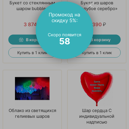
Букет со стеклянным
Букет из шаров
шаром bubbles
«Голубое серебро»
Промокод на
скидку 5%:
3 874
₽
3 390
₽
Скоро появится
56
В корзину
В корзину
Купить в 1 клик
Купить в 1 клик
Облако из светящихся
Шар сердца С
гелиевых шаров
индивидуальной
надписью