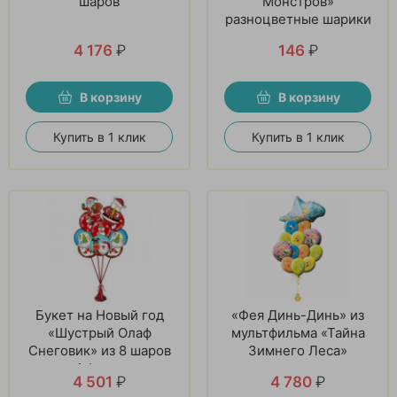
шаров
Монстров»
разноцветные шарики
4 176
₽
146
₽
В корзину
В корзину
Купить в 1 клик
Купить в 1 клик
Букет на Новый год
«Фея Динь-Динь» из
«Шустрый Олаф
мультфильма «Тайна
Снеговик» из 8 шаров
Зимнего Леса»
и 1 фигуры
4 501
₽
4 780
₽