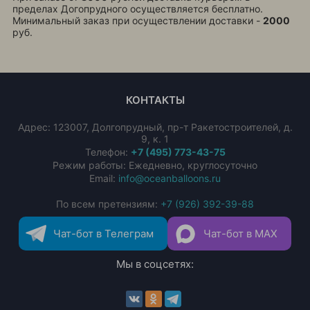
пределах Догопрудного осуществляется бесплатно.
Минимальный заказ при осуществлении доставки -
2000
руб.
КОНТАКТЫ
Адрес:
123007
,
Долгопрудный
,
пр-т Ракетостроителей, д.
9, к. 1
Телефон:
+7 (495) 773-43-75
Режим работы: Ежедневно, круглосуточно
Email:
info@oceanballoons.ru
По всем претензиям:
+7 (926) 392-39-88
Чат-бот в Телеграм
Чат-бот в MAX
Мы в соцсетях: