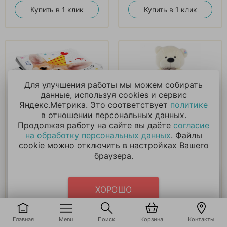
Купить в 1 клик
Купить в 1 клик
Для улучшения работы мы можем собирать
данные, используя cookies и сервис
Яндекс.Метрика. Это соответствует
политике
Салфетки, Собачки,
БОЛЬШОЙ БЕЛЫЙ
в отношении персональных данных.
33х33 см, 20 шт
ПЛЮШЕВЫЙ
Продолжая работу на сайте вы даёте
согласие
МЕДВЕДЬ Джеки
на обработку персональных данных
. Файлы
160см
cookie можно отключить в настройках Вашего
180
₽
7 151
₽
браузера.
В корзину
В корзину
ХОРОШО
Купить в 1 клик
Купить в 1 клик
Главная
Menu
Поиск
Корзина
Контакты