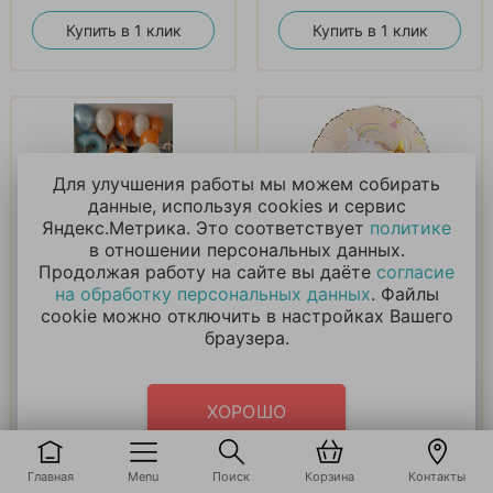
Купить в 1 клик
Купить в 1 клик
Для улучшения работы мы можем собирать
данные, используя cookies и сервис
Яндекс.Метрика. Это соответствует
политике
в отношении персональных данных.
Композиция «Синий
Шар Принцесса и
Продолжая работу на сайте вы даёте
согласие
трактор и Котэ»
Единорог
на обработку персональных данных
. Файлы
cookie можно отключить в настройках Вашего
4 800
₽
420
₽
браузера.
В корзину
В корзину
ХОРОШО
Купить в 1 клик
Купить в 1 клик
Главная
Menu
Поиск
Корзина
Контакты