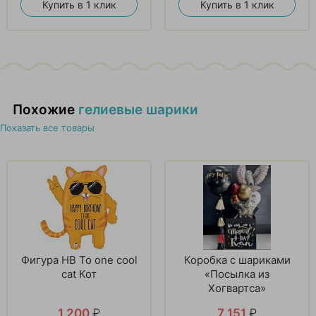
Купить в 1 клик
Купить в 1 клик
Похожие
гелиевые шарики
Показать все товары
Фигура HB To one cool
Коробка с шариками
cat Кот
«Посылка из
Хогвартса»
1 200
₽
7 151
₽