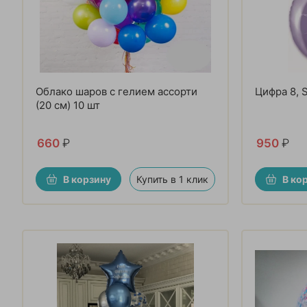
Облако шаров с гелием ассорти
Цифра 8, 
(20 см) 10 шт
660
₽
950
₽
В корзину
Купить в 1 клик
В ко