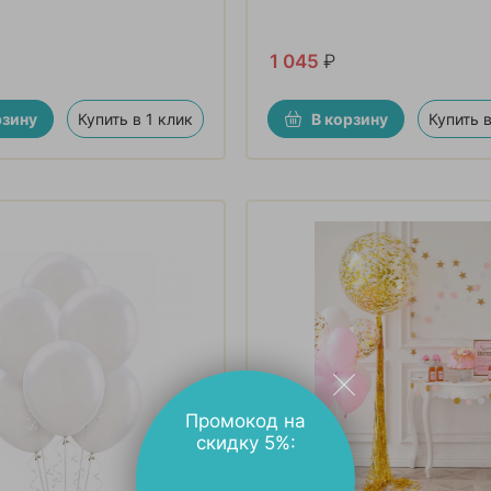
1 045
₽
рзину
Купить в 1 клик
В корзину
Купить в
Промокод на
скидку 5%: