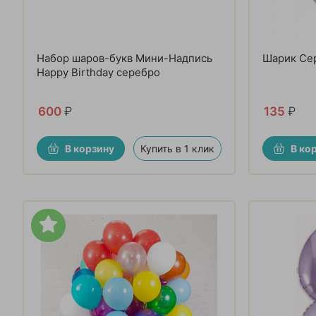
Набор шаров-букв Мини-Надпись
Шарик Сер
Happy Birthday серебро
600
₽
135
₽
В корзину
Купить в 1 клик
В ко