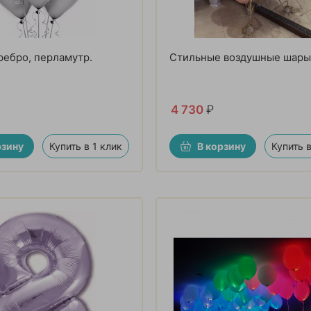
ебро, перламутр.
Стильные воздушные шары
4 730
₽
рзину
Купить в 1 клик
В корзину
Купить в