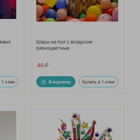
иевых
Шары на пол с воздухом
разноцветные
40
₽
 1 клик
В корзину
Купить в 1 клик