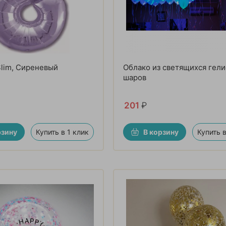
Slim, Сиреневый
Облако из светящихся гел
шаров
201
₽
рзину
Купить в 1 клик
В корзину
Купить в