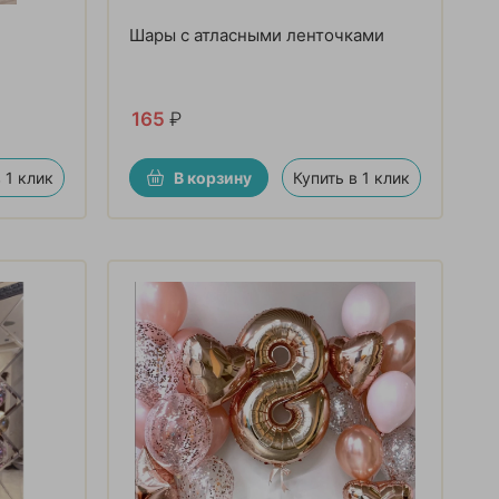
Шары с атласными ленточками
165
₽
 1 клик
В корзину
Купить в 1 клик