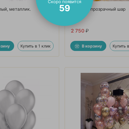
Скоро появится
57
ый, металлик.
Большой прозрачный шар
2 750
₽
рзину
Купить в 1 клик
В корзину
Купить в