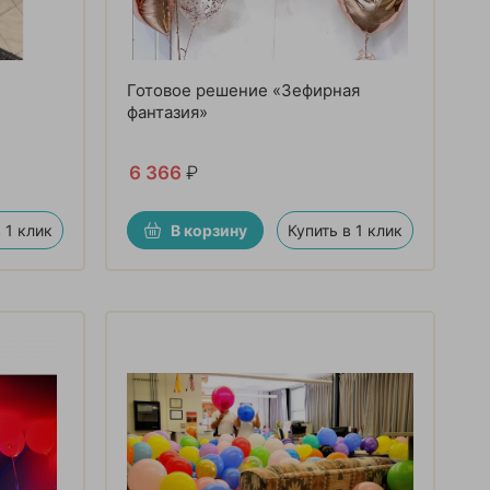
Готовое решение «Зефирная
фантазия»
6 366
₽
 1 клик
В корзину
Купить в 1 клик