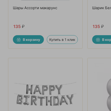
Шары Ассорти макарунс
Шарик Бел
135
₽
135
₽
В корзину
Купить в 1 клик
В ко