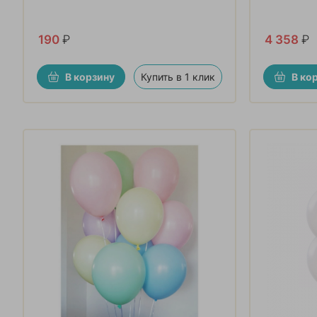
190
₽
4 358
₽
В корзину
Купить в 1 клик
В ко