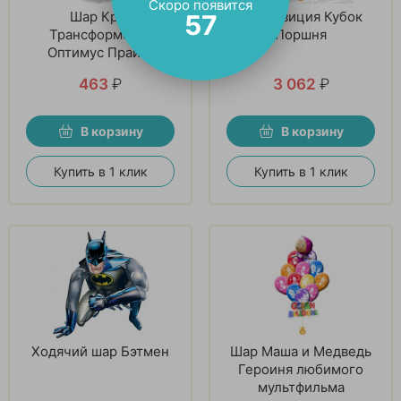
Скоро появится
Шар Круг
Композиция Кубок
56
Трансформеры:
Поршня
Оптимус Прайм.
463
₽
3 062
₽
В корзину
В корзину
Купить в 1 клик
Купить в 1 клик
Ходячий шар Бэтмен
Шар Маша и Медведь
Героиня любимого
мультфильма