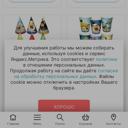
Для улучшения работы мы можем собирать
данные, используя cookies и сервис
Колпачок ANGRY
Стакан ANGRY BIRDS
Яндекс.Метрика. Это соответствует
политике
BIRDS 6 штук.
8 штук.
в отношении персональных данных.
Продолжая работу на сайте вы даёте
согласие
210
₽
188
₽
на обработку персональных данных
. Файлы
cookie можно отключить в настройках Вашего
браузера.
В корзину
В корзину
Купить в 1 клик
Купить в 1 клик
ХОРОШО
Главная
Menu
Поиск
Корзина
Контакты