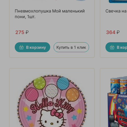
Пневмохлопушка Мой маленький
Свечка на
пони, 1шт.
275
₽
364
₽
В корзину
Купить в 1 клик
В ко