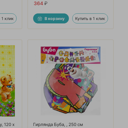
364
₽
 1 клик
В корзину
Купить в 1 клик
, 120 х
Гирлянда Буба, , 250 см