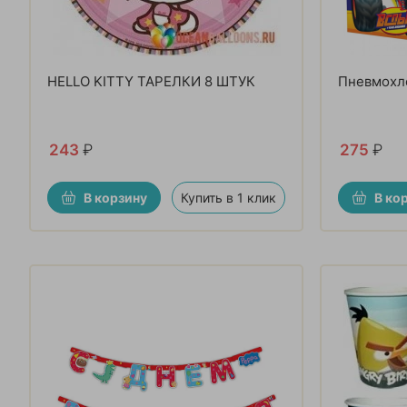
HELLO KITTY ТАРЕЛКИ 8 ШТУК
Пневмохло
243
₽
275
₽
В корзину
Купить в 1 клик
В ко