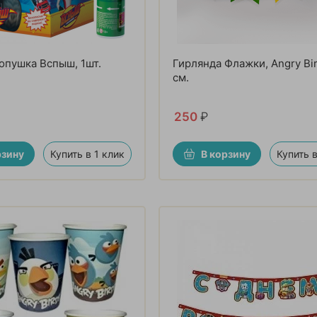
пушка Вспыш, 1шт.
Гирлянда Флажки, Angry Bir
см.
250
₽
рзину
Купить в 1 клик
В корзину
Купить в