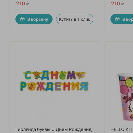
210
₽
210
₽
В корзину
Купить в 1 клик
В ко
Гирлянда буквы С Днем Рождения,
HELLO KI