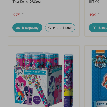
Три Кота, 260см
ШТУК
275
₽
199
₽
В корзину
Купить в 1 клик
В ко