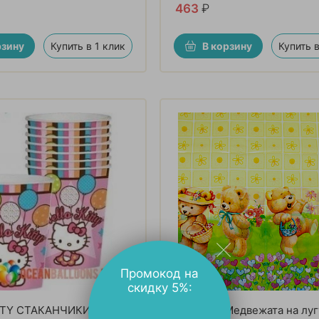
463
₽
рзину
Купить в 1 клик
В корзину
Купить в
Промокод на
скидку 5%:
TTY СТАКАНЧИКИ 6
Скатерть Медвежата на лугу