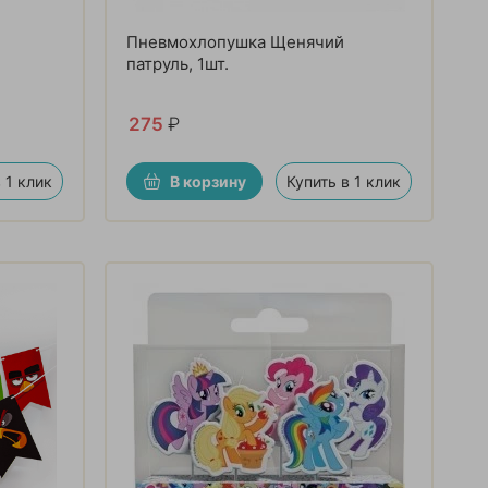
Пневмохлопушка Щенячий
патруль, 1шт.
275
₽
 1 клик
В корзину
Купить в 1 клик