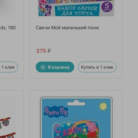
ds, 180
Свечи Мой маленький пони
275
₽
 1 клик
В корзину
Купить в 1 клик