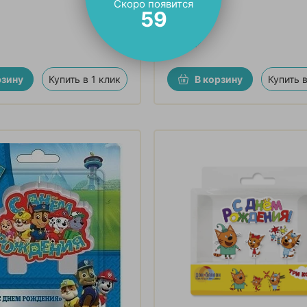
Скоро появится
220 см
57
364
₽
рзину
Купить в 1 клик
В корзину
Купить в