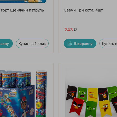
 торт Щенячий патруль
Свечи Три кота, 4шт
243
₽
рзину
Купить в 1 клик
В корзину
Купить в