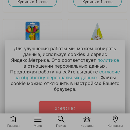
Купить в 1 клик
Купить в 1 клик
Для улучшения работы мы можем собирать
данные, используя cookies и сервис
Свеча в виде
Колпаки, Лесные
Яндекс.Метрика. Это соответствует
политике
животных цифра 1
зверята
в отношении персональных данных.
Продолжая работу на сайте вы даёте
согласие
на обработку персональных данных
. Файлы
210
₽
165
₽
cookie можно отключить в настройках Вашего
браузера.
В корзину
В корзину
ХОРОШО
Купить в 1 клик
Купить в 1 клик
Главная
Menu
Поиск
Корзина
Контакты