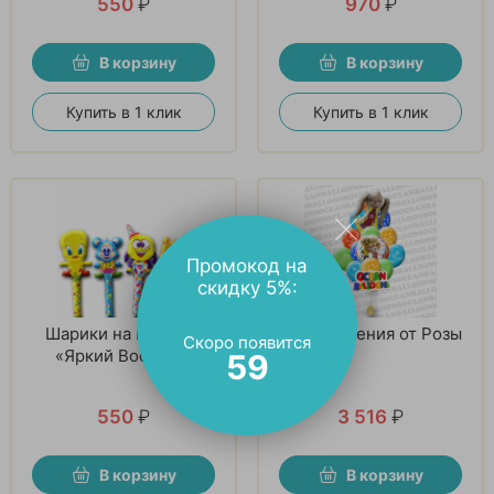
550
₽
970
₽
В корзину
В корзину
Купить в 1 клик
Купить в 1 клик
Промокод на
скидку 5%:
Шарики на палочке
Поздравления от Розы
Скоро появится
«Яркий Восторг»
58
550
₽
3 516
₽
В корзину
В корзину