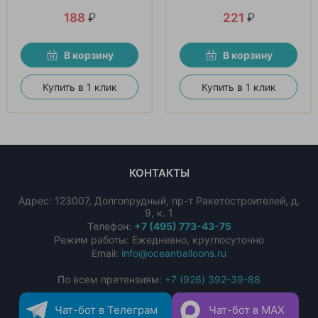
188
₽
221
₽
В корзину
В корзину
Купить в 1 клик
Купить в 1 клик
КОНТАКТЫ
Адрес:
123007
,
Долгопрудный
,
пр-т Ракетостроителей, д.
9, к. 1
Телефон:
+7 (495) 773-43-75
Режим работы: Ежедневно, круглосуточно
Email:
info@oceanballoons.ru
По всем претензиям:
+7 (926) 392-39-88
Чат-бот в Телеграм
Чат-бот в MAX