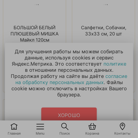
БОЛЬШОЙ БЕЛЫЙ
Салфетки, Собачки,
ПЛЮШЕВЫЙ МИШКА
33х33 см, 20 шт
Майкл 120см
3 851
₽
180
₽
Для улучшения работы мы можем собирать
данные, используя cookies и сервис
Яндекс.Метрика. Это соответствует
политике
В корзину
В корзину
в отношении персональных данных.
Продолжая работу на сайте вы даёте
согласие
Купить в 1 клик
Купить в 1 клик
на обработку персональных данных
. Файлы
cookie можно отключить в настройках Вашего
браузера.
ХОРОШО
Главная
Menu
Поиск
Корзина
Контакты