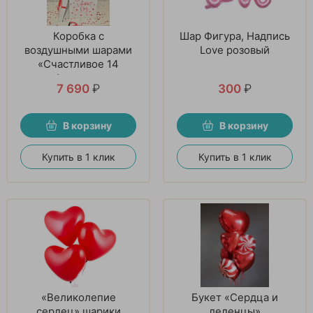
Коробка с
Шар Фигура, Надпись
воздушными шарами
Love розовый
«Счастливое 14
февраля»
7 690
₽
300
₽
В корзину
В корзину
Купить в 1 клик
Купить в 1 клик
«Великолепие
Букет «Сердца и
сердец» шарики
леденцы»