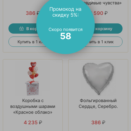
«Правдивые чувства»
Промокод на
386
₽
6 590
₽
скидку 5%:
В корзину
В корзину
Скоро появится
57
Купить в 1 клик
Купить в 1 клик
Коробка с
Фольгированный
воздушными шарами
Сердце, Серебро.
«Красное облако»
4 235
₽
386
₽