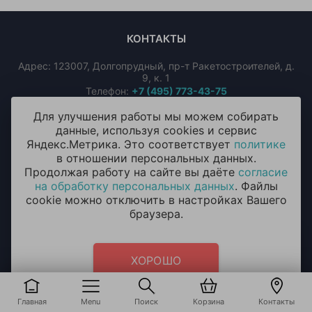
КОНТАКТЫ
Адрес:
123007
,
Долгопрудный
,
пр-т Ракетостроителей, д.
9, к. 1
Телефон:
+7 (495) 773-43-75
Режим работы: Ежедневно, круглосуточно
Для улучшения работы мы можем собирать
Email:
info@oceanballoons.ru
данные, используя cookies и сервис
По всем претензиям:
+7 (926) 392-39-88
Яндекс.Метрика. Это соответствует
политике
в отношении персональных данных.
Продолжая работу на сайте вы даёте
согласие
Чат-бот в Телеграм
Чат-бот в MAX
на обработку персональных данных
. Файлы
cookie можно отключить в настройках Вашего
Мы в соцсетях:
браузера.
ХОРОШО
Мы принимаем к оплате:
Главная
Menu
Поиск
Корзина
Контакты