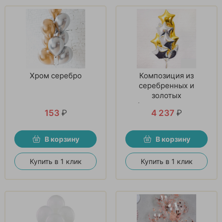
Хром серебро
Композиция из
серебренных и
золотых
фольгированных
153
₽
4 237
₽
звезд
В корзину
В корзину
Купить в 1 клик
Купить в 1 клик