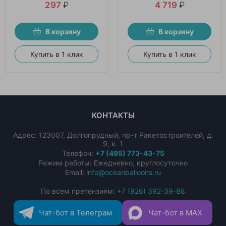
297
₽
4 719
₽
В корзину
В корзину
Купить в 1 клик
Купить в 1 клик
КОНТАКТЫ
Адрес:
123007
,
Долгопрудный
,
пр-т Ракетостроителей, д.
9, к. 1
Телефон:
+7 (495) 773-43-75
Режим работы: Ежедневно, круглосуточно
Email:
info@oceanballoons.ru
По всем претензиям:
+7 (926) 392-39-88
Чат-бот в Телеграм
Чат-бот в MAX