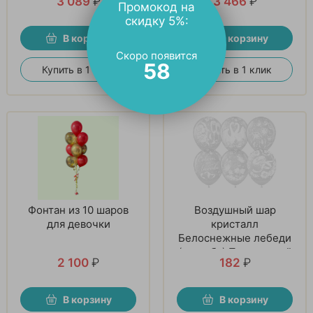
3 089
₽
3 466
₽
Промокод на
скидку 5%:
В корзину
В корзину
Скоро появится
57
Купить в 1 клик
Купить в 1 клик
Фонтан из 10 шаров
Воздушный шар
для девочки
кристалл
Белоснежные лебеди
(свадьба) Прозрачный
2 100
₽
182
₽
В корзину
В корзину