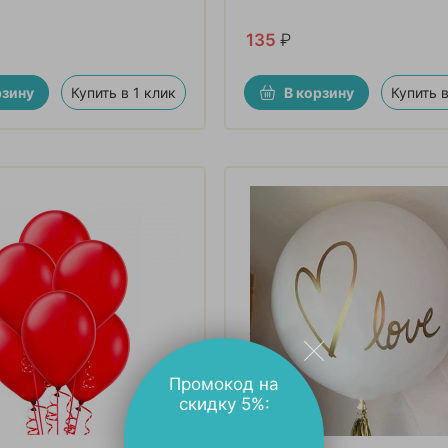
135
₽
рзину
Купить в 1 клик
В корзину
Купить в
Промокод на
скидку 5%: