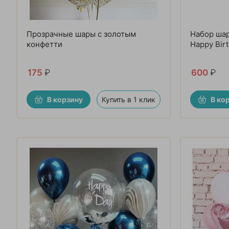
Прозрачные шары с золотым
Набор ша
конфетти
Happy Bir
175
₽
600
₽
В корзину
Купить в 1 клик
В ко