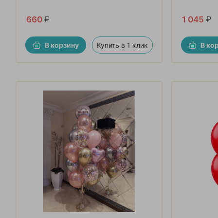
660
₽
1 045
₽
В корзину
Купить в 1 клик
В ко