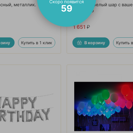
Скоро появится
сный, металлик.
Большой белый шар с ваше
57
надписью
1 651
₽
рзину
Купить в 1 клик
В корзину
Купить в