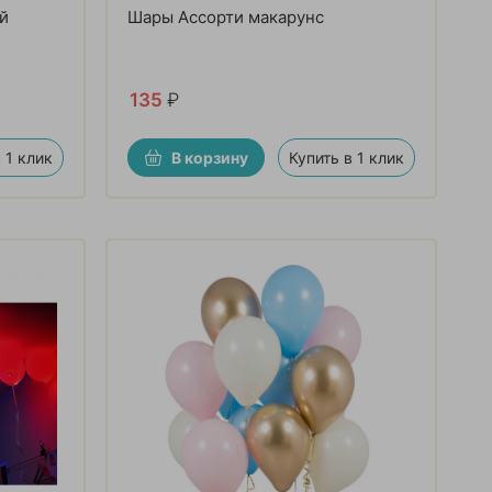
й
Шары Ассорти макарунс
135
₽
 1 клик
В корзину
Купить в 1 клик