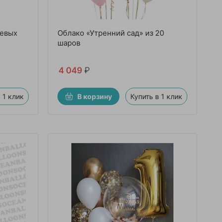
иевых
Облако «Утренний сад» из 20
шаров
4 049
₽
 1 клик
В корзину
Купить в 1 клик