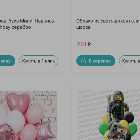
ров-букв Мини-Надпись
Облако из светящихся гел
thday серебро
шаров
201
₽
рзину
Купить в 1 клик
В корзину
Купить в