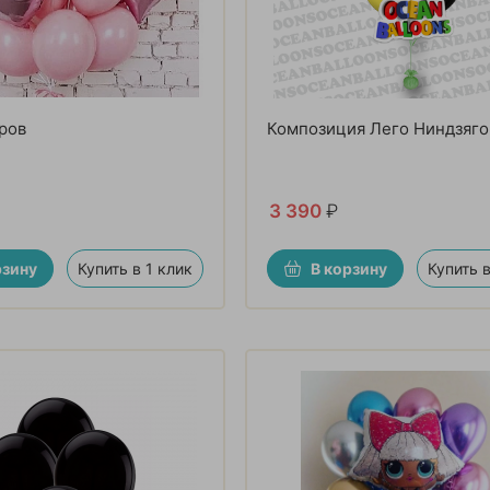
ров
Композиция Лего Ниндзяго
3 390
₽
рзину
Купить в 1 клик
В корзину
Купить в