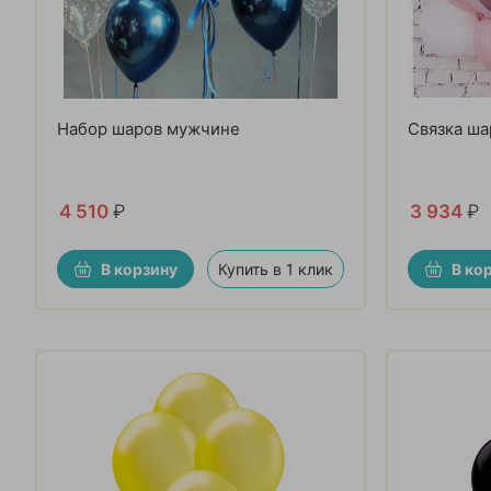
Набор шаров мужчине
Связка ша
4 510
₽
3 934
₽
В корзину
Купить в 1 клик
В ко