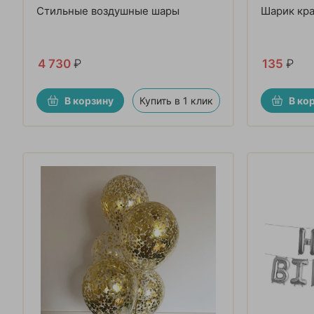
Стильные воздушные шары
Шарик кра
4 730
₽
135
₽
В корзину
Купить в 1 клик
В ко