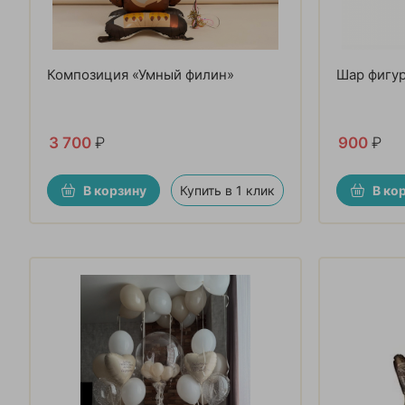
Композиция «Умный филин»
Шар фигур
3 700
₽
900
₽
В корзину
Купить в 1 клик
В ко