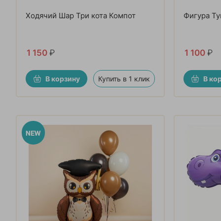
Ходячий Шар Три кота Компот
Фигура Ту
1 150
₽
1 100
₽
В корзину
Купить в 1 клик
В ко