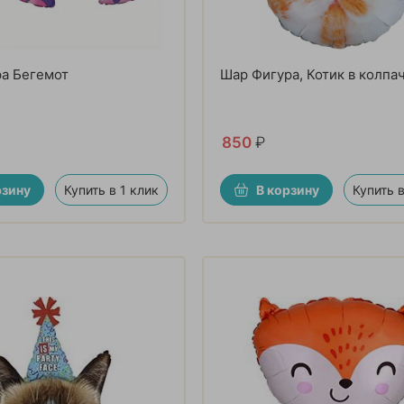
а Бегемот
Шар Фигура, Котик в колпа
850
₽
рзину
Купить в 1 клик
В корзину
Купить в