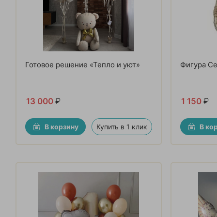
Готовое решение «Тепло и уют»
Фигура Се
13 000
₽
1 150
₽
В корзину
Купить в 1 клик
В ко