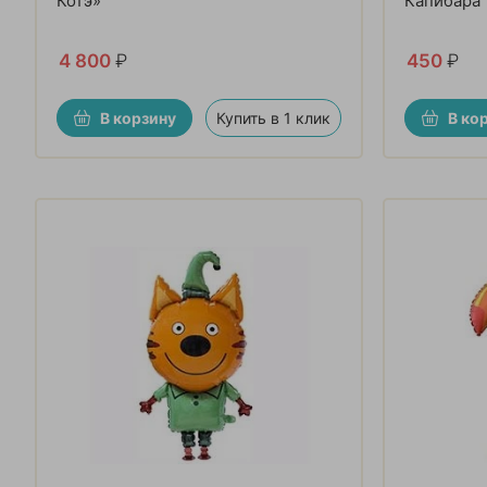
Котэ»
Капибара
4 800
₽
450
₽
В корзину
Купить в 1 клик
В ко