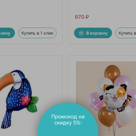
970
₽
рзину
Купить в 1 клик
В корзину
Купить в
Промокод на
скидку 5%: