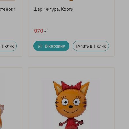
отенок»
Шар Фигура, Корги
970
₽
 1 клик
В корзину
Купить в 1 клик