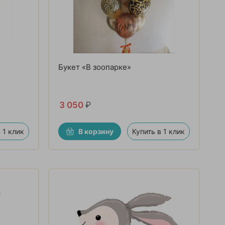
Букет «В зоопарке»
3 050
₽
 1 клик
В корзину
Купить в 1 клик