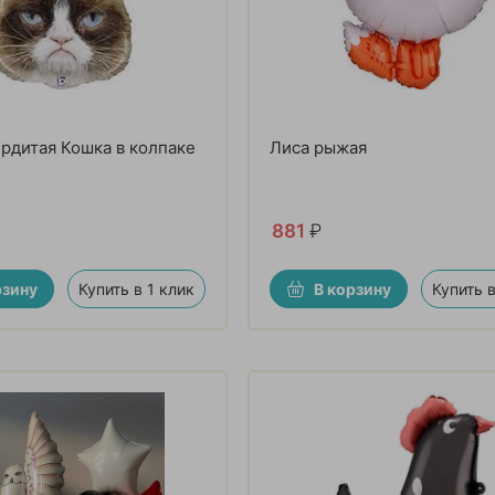
рдитая Кошка в колпаке
Лиса рыжая
881
₽
рзину
Купить в 1 клик
В корзину
Купить в