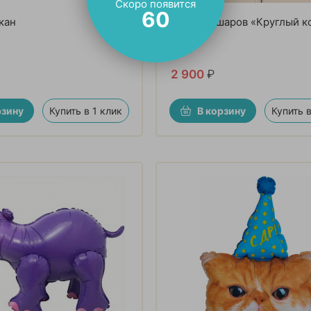
Скоро появится
59
кан
Букет из шаров «Круглый к
2 900
₽
рзину
Купить в 1 клик
В корзину
Купить в