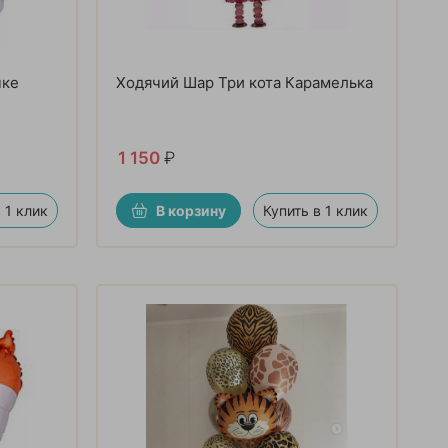
чке
Ходячий Шар Три кота Карамелька
1 150
₽
 1 клик
В корзину
Купить в 1 клик