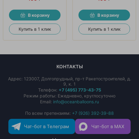
В корзину
В корзину
Купить в 1 клик
Купить в 1 клик
КОНТАКТЫ
Адрес:
123007
,
Долгопрудный
,
пр-т Ракетостроителей, д.
9, к. 1
Телефон:
+7 (495) 773-43-75
Режим работы: Ежедневно, круглосуточно
Email:
info@oceanballoons.ru
По всем претензиям:
+7 (926) 392-39-88
Чат-бот в Телеграм
Чат-бот в MAX