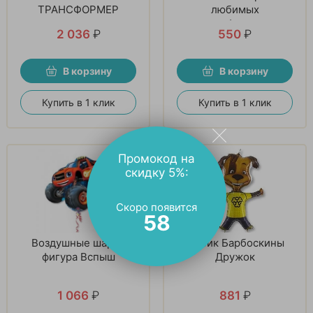
ТРАНСФОРМЕР
любимых
мультфильмов
2 036
₽
550
₽
В корзину
В корзину
Купить в 1 клик
Купить в 1 клик
Промокод на
скидку 5%:
Скоро появится
57
Воздушные шарик
Шарик Барбоскины
фигура Вспыш
Дружок
1 066
₽
881
₽