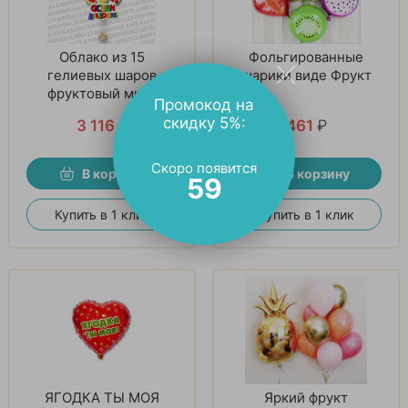
Облако из 15
Фольгированные
гелиевых шаров
шарики виде Фрукт
фруктовый микс
Промокод на
скидку 5%:
3 116
₽
461
₽
Скоро появится
В корзину
В корзину
58
Купить в 1 клик
Купить в 1 клик
ЯГОДКА ТЫ МОЯ
Яркий фрукт