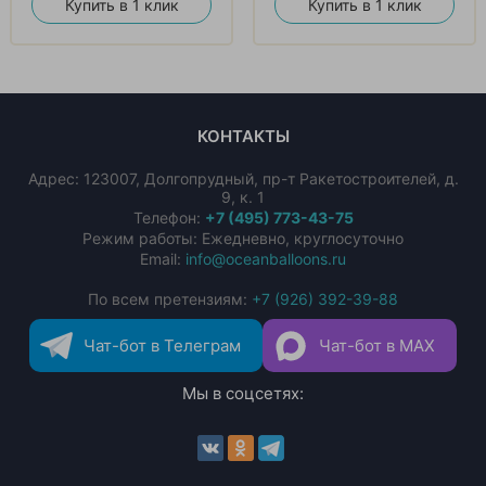
Купить в 1 клик
Купить в 1 клик
КОНТАКТЫ
Адрес:
123007
,
Долгопрудный
,
пр-т Ракетостроителей, д.
9, к. 1
Телефон:
+7 (495) 773-43-75
Режим работы: Ежедневно, круглосуточно
Email:
info@oceanballoons.ru
По всем претензиям:
+7 (926) 392-39-88
Чат-бот в Телеграм
Чат-бот в MAX
Мы в соцсетях: