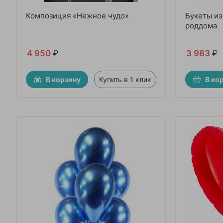
Композиция «Нежное чудо»
Букеты из
роддома
4 950
₽
3 983
₽
В корзину
Купить в 1 клик
В ко