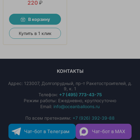
220
₽
В корзину
Купить в 1 клик
КОНТАКТЫ
Адрес:
123007
,
Долгопрудный
,
пр-т Ракетостроителей, д.
9, к. 1
Телефон:
+7 (495) 773-43-75
Режим работы: Ежедневно, круглосуточно
Email:
info@oceanballoons.ru
По всем претензиям:
+7 (926) 392-39-88
Чат-бот в Телеграм
Чат-бот в MAX