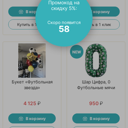
Промокод на
скидку 5%:
В корзину
В корзину
Скоро появится
Купить в 1 клик
Купить в 1 клик
57
Букет «Футбольная
Шар Цифра, 0
звезда»
Футбольные мячи
4 125
₽
950
₽
В корзину
В корзину