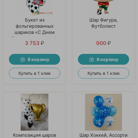
Букет из
Шар Фигура,
фольгированных
Футболист
шариков «С Днем
Рождения, молодой
3 753
₽
900
₽
футболист!»
В корзину
В корзину
Купить в 1 клик
Купить в 1 клик
Композиция шаров
Шар Хоккей, Ассорти