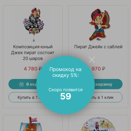
Композиция юный
Пират Джейк с саблей
Джек пират состоит
20 шаров
4 780
₽
970
₽
Промокод на
скидку 5%:
В корзину
В корзину
Скоро появится
58
Купить в 1 клик
Купить в 1 клик