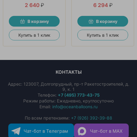
2 640
₽
6 294
₽
В корзину
В корзину
Купить в 1 клик
Купить в 1 клик
КОНТАКТЫ
Адрес:
123007
,
Долгопрудный
,
пр-т Ракетостроителей, д.
9, к. 1
Телефон:
+7 (495) 773-43-75
Режим работы: Ежедневно, круглосуточно
Email:
info@oceanballoons.ru
По всем претензиям:
+7 (926) 392-39-88
Чат-бот в Телеграм
Чат-бот в MAX