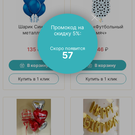
Шарик Синий,
Шары «Футбольный
Промокод на
металлик.
мяч»
скидку 5%:
Скоро появится
135
₽
146
₽
56
В корзину
В корзину
Купить в 1 клик
Купить в 1 клик