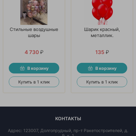
Стильные воздушные
Шарик красный,
шары
металлик.
4 730
₽
135
₽
В корзину
В корзину
Купить в 1 клик
Купить в 1 клик
КОНТАКТЫ
Адрес:
123007
,
Долгопрудный
,
пр-т Ракетостроителей, д.
9, к. 1