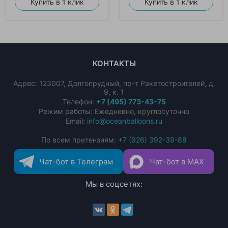
Купить в 1 клик
Купить в 1 клик
КОНТАКТЫ
Адрес:
123007
,
Долгопрудный
,
пр-т Ракетостроителей, д.
9, к. 1
Телефон:
+7 (495) 773-43-75
Режим работы: Ежедневно, круглосуточно
Email:
info@oceanballoons.ru
По всем претензиям:
+7 (926) 392-39-88
Чат-бот в Телеграм
Чат-бот в MAX
Мы в соцсетях: