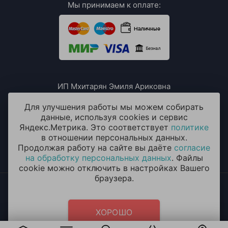
Мы принимаем к оплате:
ИП Мхитарян Эмиля Ариковна
ИНН: 771385063807
ОГРН / ОГРНИП: 319508100076230
Для улучшения работы мы можем собирать
данные, используя cookies и сервис
Яндекс.Метрика. Это соответствует
политике
в отношении персональных данных.
Продолжая работу на сайте вы даёте
согласие
на обработку персональных данных
. Файлы
cookie можно отключить в настройках Вашего
браузера.
2014 - 2026 © «ОКЕАН ШАРОВ» Воздушные шары с
круглосуточной доставкой в Долгопрудном
Политика конфиденциальности
и
согласие на обработку
ХОРОШО
персональных данных