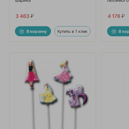
шарика
любимого
3 463
₽
4 176
₽
В корзину
Купить в 1 клик
В ко