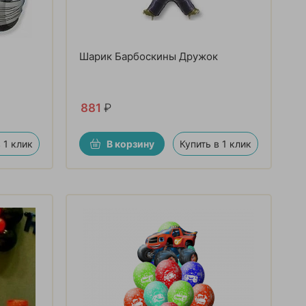
Шарик Барбоскины Дружок
881
₽
 1 клик
В корзину
Купить в 1 клик