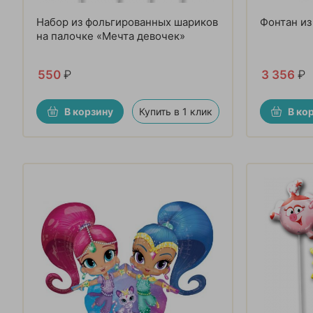
Набор из фольгированных шариков
Фонтан из
на палочке «Мечта девочек»
550
₽
3 356
₽
В корзину
Купить в 1 клик
В ко