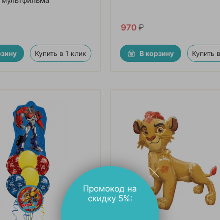
 мультфильма
970
₽
рзину
Купить в 1 клик
В корзину
Купить в
Промокод на
скидку 5%: