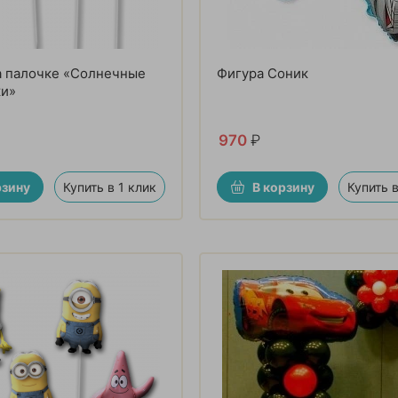
а палочке «Солнечные
Фигура Соник
и»
970
₽
рзину
Купить в 1 клик
В корзину
Купить в