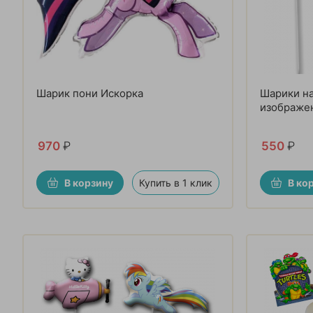
Шарик пони Искорка
Шарики на
изображе
970
₽
550
₽
В корзину
Купить в 1 клик
В ко