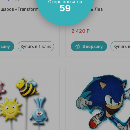
Скоро появится
57
 шаров «Transformers»
Хранитель Лев
2 420
₽
рзину
Купить в 1 клик
В корзину
Купить в