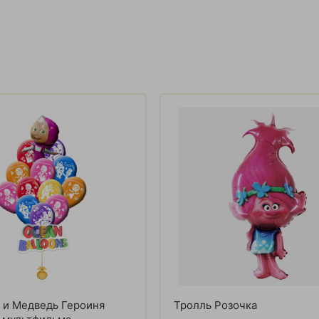
 и Медведь Героиня
Тролль Розочка