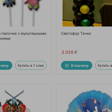
 палочке с мультяшными
Светофор Тачки
ниями
3 026
₽
рзину
Купить в 1 клик
В корзину
Купить в