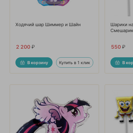
Ходячий шар Шиммер и Шайн
Шарики н
Смешарик
2 200
₽
550
₽
В корзину
Купить в 1 клик
В ко