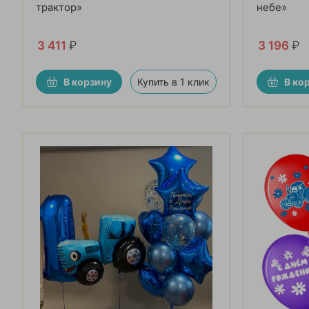
трактор»
небе»
3 411
₽
3 196
₽
В корзину
Купить в 1 клик
В ко