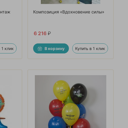
интаж
Композиция «Вдохновение силы»
6 216
₽
 1 клик
В корзину
Купить в 1 клик