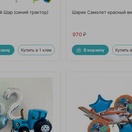
 Шар (синий трактор)
Шарик Самолет красный в
970
₽
рзину
Купить в 1 клик
В корзину
Купить в