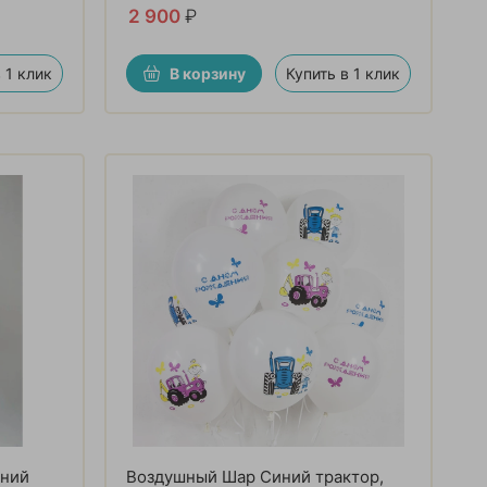
2 900
₽
 1 клик
В корзину
Купить в 1 клик
иний
Воздушный Шар Синий трактор,