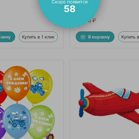
Скоро появится
трактор»
56
4 235
₽
рзину
Купить в 1 клик
В корзину
Купить в