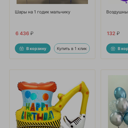
Шары на 1 годик мальчику
Воздушный
6 436
₽
132
₽
В корзину
Купить в 1 клик
В ко