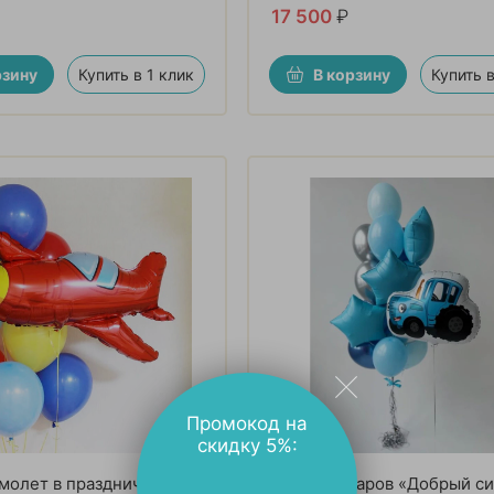
17 500
₽
рзину
Купить в 1 клик
В корзину
Купить в
Промокод на
скидку 5%:
молет в праздничном
Букет из шаров «Добрый с