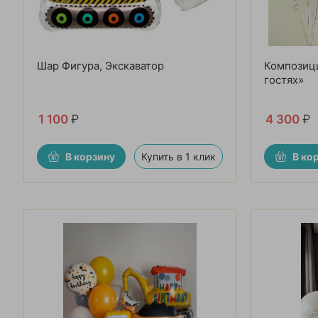
Шар Фигура, Экскаватор
Композици
гостях»
1 100
₽
4 300
₽
В корзину
Купить в 1 клик
В ко