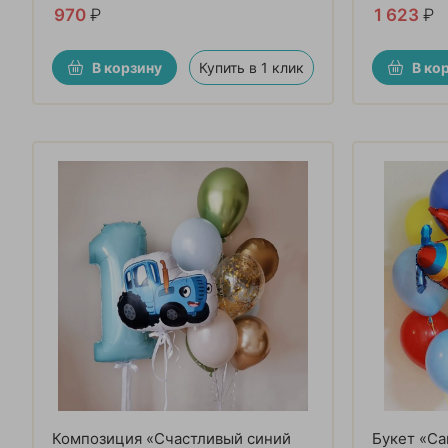
970
₽
1 623
₽
В корзину
Купить в 1 клик
В ко
Композиция «Счастливый синий
Букет «Са