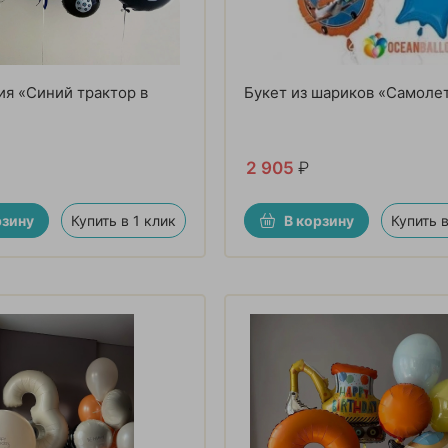
я «Синий трактор в
Букет из шариков «Самоле
2 905
₽
рзину
Купить в 1 клик
В корзину
Купить в