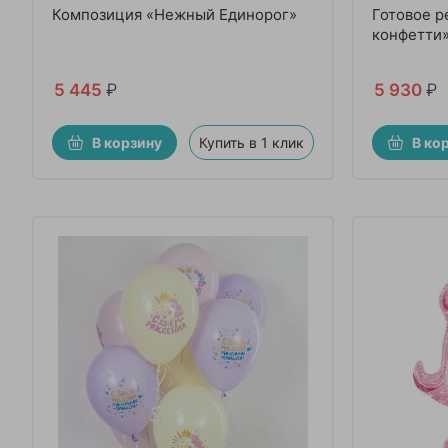
Композиция «Нежный Единорог»
Готовое р
конфетти
5 445
₽
5 930
₽
В корзину
Купить в 1 клик
В ко