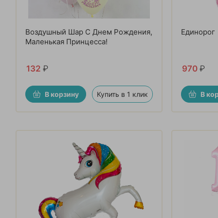
Воздушный Шар С Днем Рождения,
Единорог
Маленькая Принцесса!
132
₽
970
₽
В корзину
Купить в 1 клик
В ко