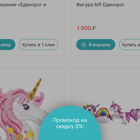
ешение «Единорог и
Фигура AIR Единорог
»
1 500
₽
рзину
Купить в 1 клик
В корзину
Купить в
Промокод на
скидку 5%: