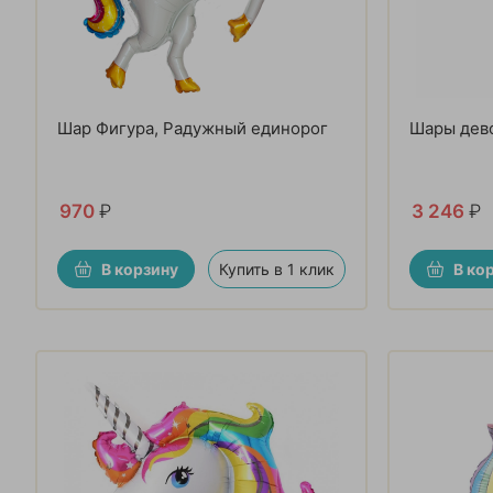
Шар Фигура, Радужный единорог
Шары дево
970
₽
3 246
₽
В корзину
Купить в 1 клик
В ко