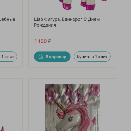
лшебные
Шар Фигура, Единорог С Днем
Рождения
1 100
₽
 1 клик
В корзину
Купить в 1 клик