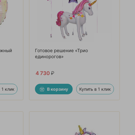
ужный
Готовое решение «Трио
единорогов»
4 730
₽
 1 клик
В корзину
Купить в 1 клик