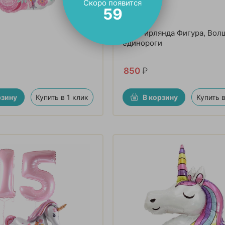
Скоро появится
57
Шар Гирлянда Фигура, Во
единороги
850
₽
рзину
Купить в 1 клик
В корзину
Купить в