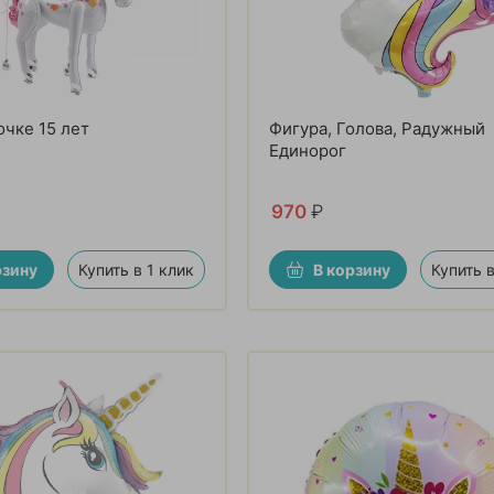
чке 15 лет
Фигура, Голова, Радужный
Единорог
970
₽
рзину
Купить в 1 клик
В корзину
Купить в