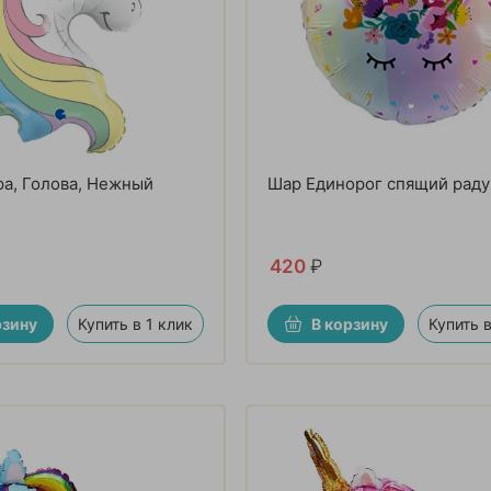
а, Голова, Нежный
Шар Единорог спящий рад
420
₽
рзину
Купить в 1 клик
В корзину
Купить в