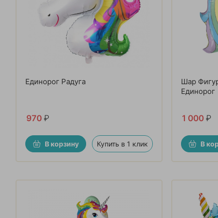
Единорог Радуга
Шар Фигур
Единорог
970
₽
1 000
₽
В корзину
Купить в 1 клик
В ко