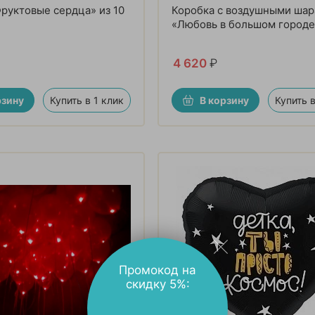
руктовые сердца» из 10
Коробка с воздушными ша
«Любовь в большом городе
4 620
₽
рзину
Купить в 1 клик
В корзину
Купить в
Промокод на
скидку 5%: