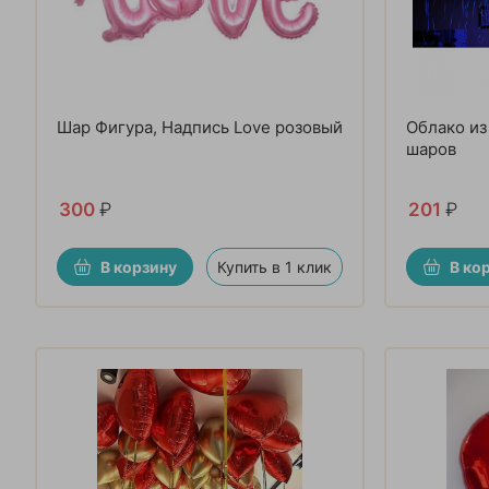
Шар Фигура, Надпись Love розовый
Облако из
шаров
300
₽
201
₽
В корзину
Купить в 1 клик
В ко