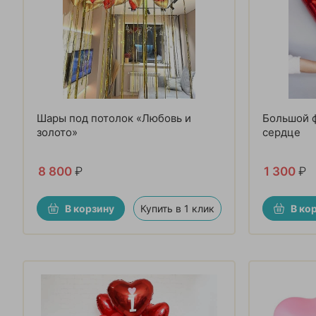
Шары под потолок «Любовь и
Большой 
золото»
сердце
8 800
₽
1 300
₽
В корзину
Купить в 1 клик
В ко