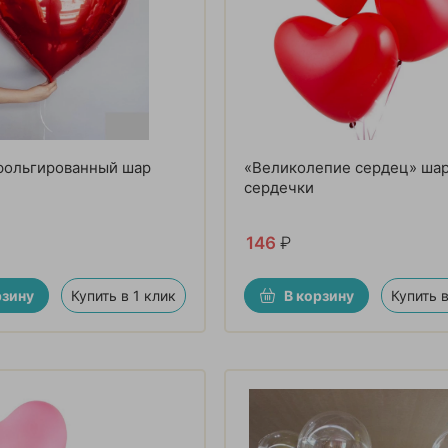
фольгированный шар
«Великолепие сердец» ша
сердечки
146
₽
рзину
Купить в 1 клик
В корзину
Купить в