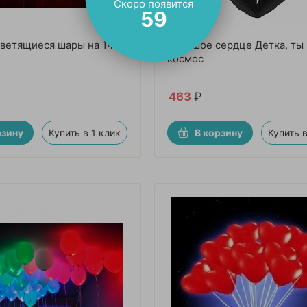
Скоро появится
57
ветящиеся шары на 14
Большое сердце Детка, ты
космос
463
₽
рзину
Купить в 1 клик
В корзину
Купить в