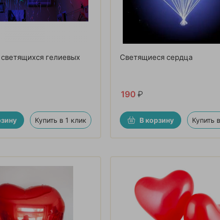
 светящихся гелиевых
Светящиеся сердца
190
₽
рзину
Купить в 1 клик
В корзину
Купить в