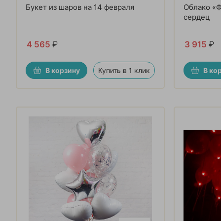
Букет из шаров на 14 февраля
Облако «Ф
сердец
4 565
₽
3 915
₽
В корзину
Купить в 1 клик
В ко