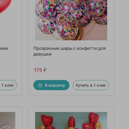
рики
Прозрачные шары с конфетти для
девушки
175
₽
 1 клик
В корзину
Купить в 1 клик