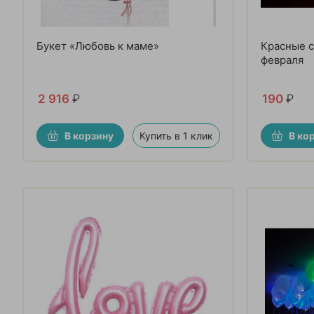
Букет «Любовь к маме»
Красные с
февраля
2 916
₽
190
₽
В корзину
Купить в 1 клик
В ко