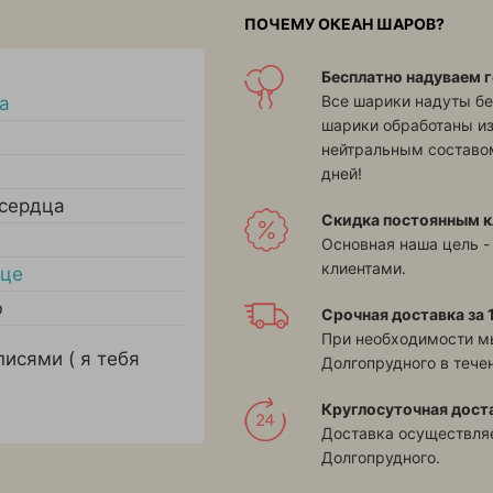
ПОЧЕМУ ОКЕАН ШАРОВ?
Бесплатно надуваем г
Все шарики надуты бе
а
шарики обработаны и
нейтральным составом
дней!
сердца
Скидка постоянным к
Основная наша цель -
клиентами.
це
ю
Срочная доставка за 1
При необходимости м
писями ( я тебя
Долгопрудного в течен
Круглосуточная дост
Доставка осуществляе
Долгопрудного.