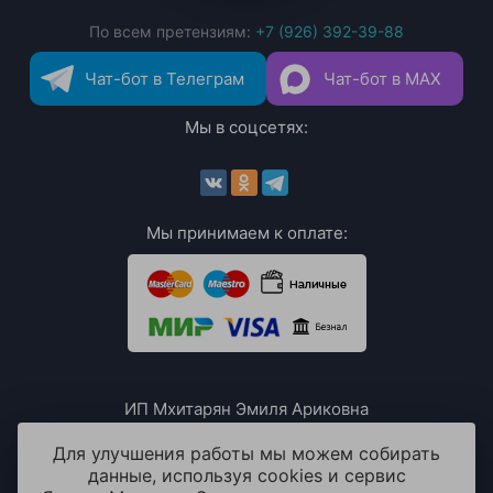
По всем претензиям:
+7 (926) 392-39-88
Чат-бот в Телеграм
Чат-бот в MAX
Мы в соцсетях:
Мы принимаем к оплате:
ИП Мхитарян Эмиля Ариковна
ИНН: 771385063807
ОГРН / ОГРНИП: 319508100076230
Для улучшения работы мы можем собирать
данные, используя cookies и сервис