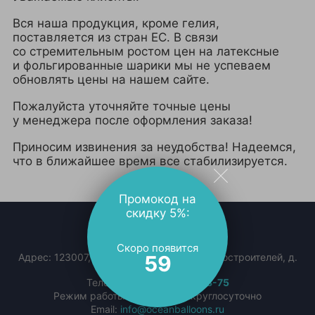
Вся наша продукция, кроме гелия,
поставляется из стран ЕС. В связи
со стремительным ростом цен на латексные
и фольгированные шарики мы не успеваем
обновлять цены на нашем сайте.
Пожалуйста уточняйте точные цены
у менеджера после оформления заказа!
Приносим извинения за неудобства! Надеемся,
что в ближайшее время все стабилизируется.
Промокод на
скидку 5%:
КОНТАКТЫ
Скоро появится
59
Адрес:
123007
,
Долгопрудный
,
пр-т Ракетостроителей, д.
9, к. 1
Телефон:
+7 (495) 773-43-75
Режим работы: Ежедневно, круглосуточно
Email:
info@oceanballoons.ru