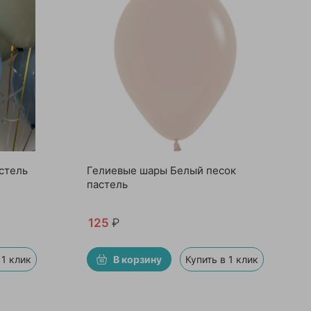
стель
Гелиевые шары Белый песок
пастель
125
₽
 1 клик
В корзину
Купить в 1 клик