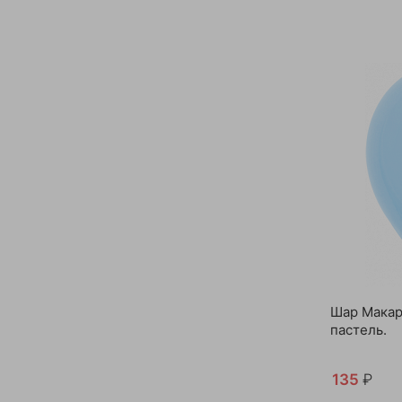
Шар Макар
пастель.
135
₽