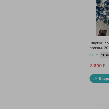
Шарики по
дождь» 20
10 шт
20 ш
3 600
₽
В кор