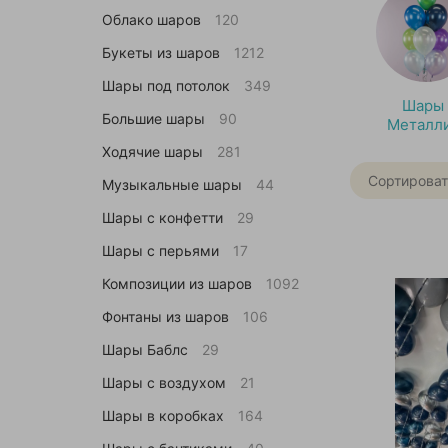
Облако шаров
120
Букеты из шаров
1212
Шары под потолок
349
Шары
Большие шары
90
Металл
Ходячие шары
281
Сортироват
Музыкальные шары
44
Шары с конфетти
29
Шары с перьями
17
Композиции из шаров
1092
Фонтаны из шаров
106
Шары Баблс
29
Шары с воздухом
21
Шары в коробках
164