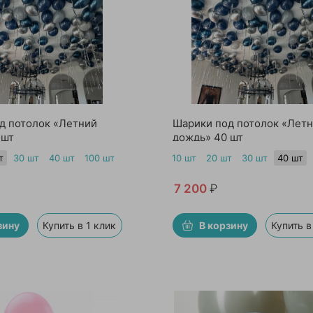
д потолок «Летний
Шарики под потолок «Лет
 шт
дождь» 40 шт
т
30 шт
40 шт
100 шт
10 шт
20 шт
30 шт
40 шт
7 200
₽
зину
Купить в 1 клик
В корзину
Купить в