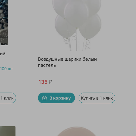
ний
Воздушные шарики белый
пастель
100 шт
135
₽
 1 клик
В корзину
Купить в 1 клик