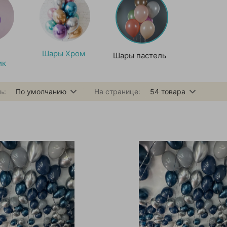
Шары Хром
Шары пастель
ик
ь:
По умолчанию
На странице:
54
товара