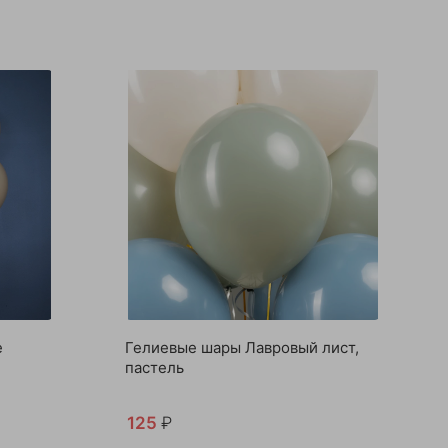
е
Гелиевые шары Лавровый лист,
пастель
125
₽