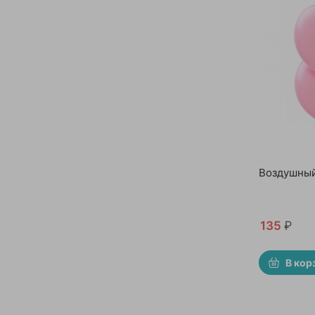
Воздушный
135
₽
В кор