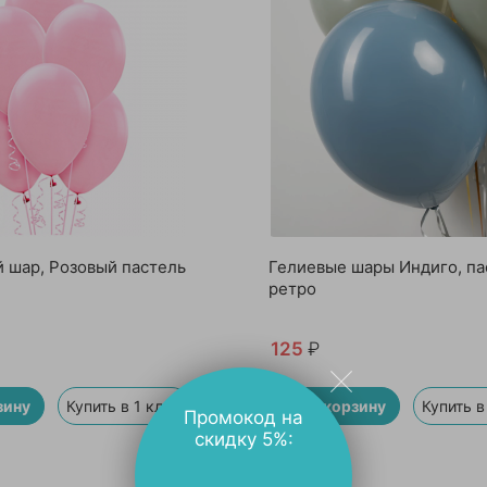
 шар, Розовый пастель
Гелиевые шары Индиго, па
ретро
125
₽
зину
Купить в 1 клик
В корзину
Купить в
Промокод на
скидку 5%: