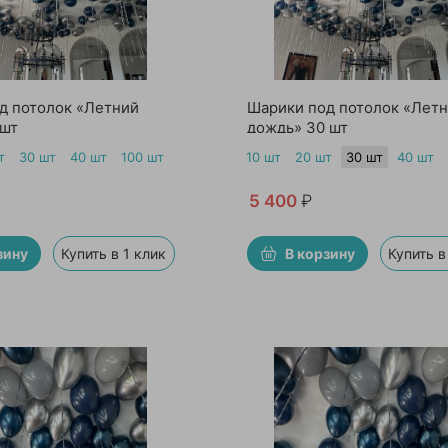
д потолок «Летний
Шарики под потолок «Лет
 шт
дождь» 30 шт
т
30 шт
40 шт
100 шт
10 шт
20 шт
30 шт
40 шт
5 400
₽
зину
Купить в 1 клик
В корзину
Купить в