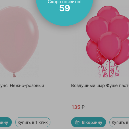
Скоро появится
57
унс, Нежно-розовый
Воздушный шар Фуше паст
135
₽
зину
Купить в 1 клик
В корзину
Купить в