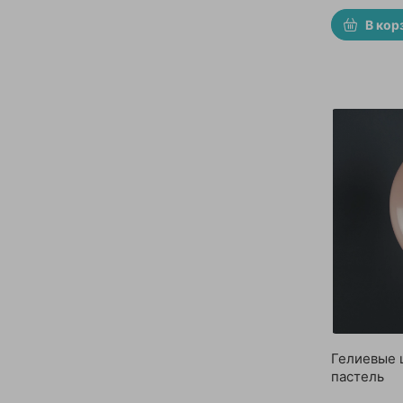
В кор
Гелиевые 
пастель