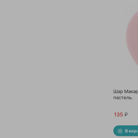
Шар Макар
пастель.
135
₽
В кор