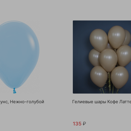
унс, Нежно-голубой
Гелиевые шары Кофе Латт
135
₽