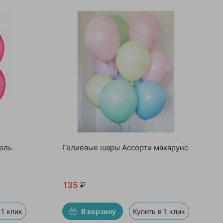
ель
Гелиевые шары Ассорти макарунс
135
₽
 1 клик
В корзину
Купить в 1 клик